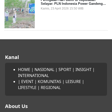
Selayar: PLN Indonesia Power Gandeng
Pemda dan Komunitas, Giatkan Restorasi
Kamis, 23 April 2026 15:50 WIB
Mangrove
Kanal
HOME
|
NASIONAL
|
SPORT
|
INSIGHT
|
INTERNATIONAL
|
EVENT
|
KOMUNITAS
|
LEISURE
|
LIFESTYLE
|
REGIONAL
About Us