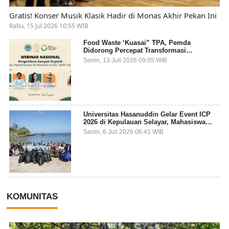
Gratis! Konser Musik Klasik Hadir di Monas Akhir Pekan Ini
Rabu, 15 Jul 2026 10:55 WIB
Food Waste ‘Kuasai” TPA, Pemda
Didorong Percepat Transformasi
Pengelolaan Sampah Organik dari Sumber
Senin, 13 Juli 2026 09:05 WIB
Universitas Hasanuddin Gelar Event ICP
2026 di Kepulauan Selayar, Mahasiswa
dari 27 Negara Jadi Partisipan
Senin, 6 Juli 2026 06:41 WIB
KOMUNITAS