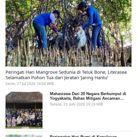
Peringati Hari Mangrove Sedunia di Teluk Bone, Literasea
Selamatkan Pohon Tua dari Jeratan ‘Jaring Hantu’
Senin, 27 Jul 2026 14:04 WIB
Mahasiswa Dari 20 Negara Berkumpul di
Yogyakarta, Bahas Mitigasi Ancaman
Kesehatan Global
Selasa, 23 Juni 2026 19:19 WIB
Peringatan Hari Bumi di Kepulauan