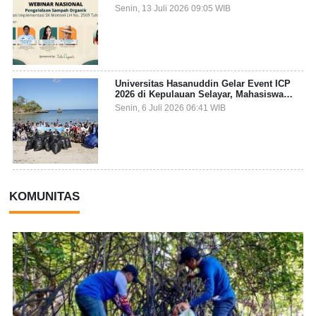
Pengelolaan Sampah Organik dari Sumber
Senin, 13 Juli 2026 09:05 WIB
Universitas Hasanuddin Gelar Event ICP
2026 di Kepulauan Selayar, Mahasiswa
dari 27 Negara Jadi Partisipan
Senin, 6 Juli 2026 06:41 WIB
KOMUNITAS