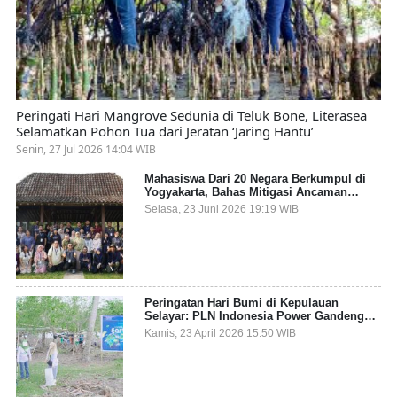
Peringati Hari Mangrove Sedunia di Teluk Bone, Literasea
Selamatkan Pohon Tua dari Jeratan ‘Jaring Hantu’
Senin, 27 Jul 2026 14:04 WIB
Mahasiswa Dari 20 Negara Berkumpul di
Yogyakarta, Bahas Mitigasi Ancaman
Kesehatan Global
Selasa, 23 Juni 2026 19:19 WIB
Peringatan Hari Bumi di Kepulauan
Selayar: PLN Indonesia Power Gandeng
Pemda dan Komunitas, Giatkan Restorasi
Kamis, 23 April 2026 15:50 WIB
Mangrove