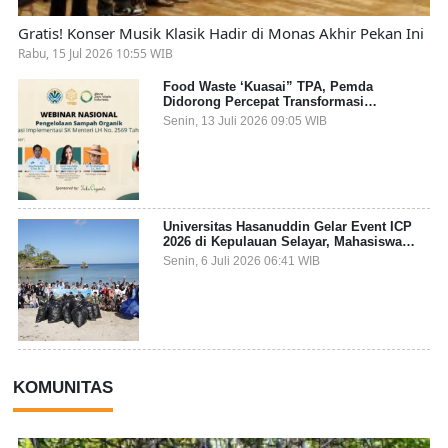
Gratis! Konser Musik Klasik Hadir di Monas Akhir Pekan Ini
Rabu, 15 Jul 2026 10:55 WIB
Food Waste ‘Kuasai” TPA, Pemda
Didorong Percepat Transformasi
Pengelolaan Sampah Organik dari Sumber
Senin, 13 Juli 2026 09:05 WIB
Universitas Hasanuddin Gelar Event ICP
2026 di Kepulauan Selayar, Mahasiswa
dari 27 Negara Jadi Partisipan
Senin, 6 Juli 2026 06:41 WIB
KOMUNITAS