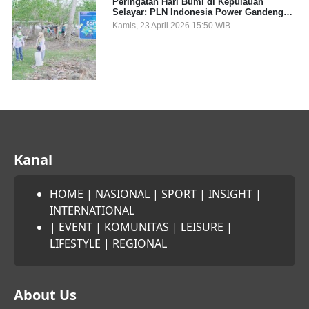
Peringatan Hari Bumi di Kepulauan
Selayar: PLN Indonesia Power Gandeng
Pemda dan Komunitas, Giatkan Restorasi
Kamis, 23 April 2026 15:50 WIB
Mangrove
Kanal
HOME
|
NASIONAL
|
SPORT
|
INSIGHT
|
INTERNATIONAL
|
EVENT
|
KOMUNITAS
|
LEISURE
|
LIFESTYLE
|
REGIONAL
About Us