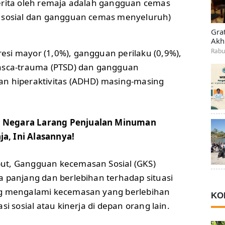
erita oleh remaja adalah gangguan cemas
a sosial dan gangguan cemas menyeluruh)
Gra
Akh
Rabu
i mayor (1,0%), gangguan perilaku (0,9%),
pasca-trauma (PTSD) dan gangguan
n hiperaktivitas (ADHD) masing-masing
 Negara Larang Penjualan Minuman
a, Ini Alasannya!
ut, Gangguan kecemasan Sosial (GKS)
a panjang dan berlebihan terhadap situasi
ng mengalami kecemasan yang berlebihan
KO
si sosial atau kinerja di depan orang lain.