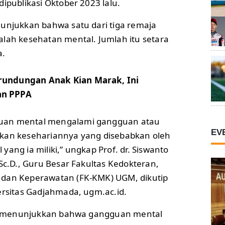
dipublikasi Oktober 2023 lalu.
nunjukkan bahwa satu dari tiga remaja
alah kesehatan mental. Jumlah itu setara
a.
rundungan Anak Kian Marak, Ini
an PPPA
uan mental mengalami gangguan atau
EV
ukan kesehariannya yang disebabkan oleh
yang ia miliki,” ungkap Prof. dr. Siswanto
 Sc.D., Guru Besar Fakultas Kedokteran,
 dan Keperawatan (FK-KMK) UGM, dikutip
ersitas Gadjahmada, ugm.ac.id.
uga menunjukkan bahwa gangguan mental