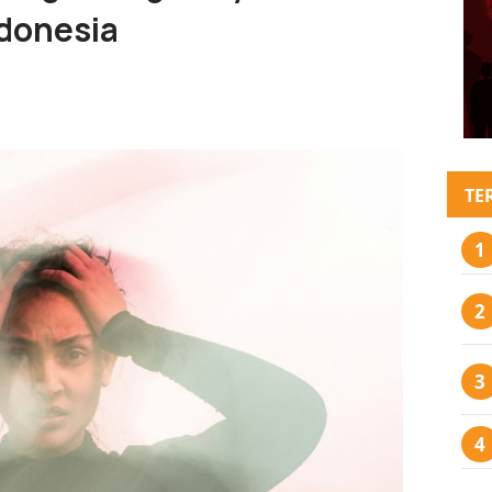
donesia
TE