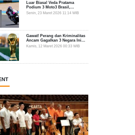
Luar Biasa! Veda Pratama
Podium 3 Moto3 Brasil,
Pembalap Indonesia Pertama
Senin, 23 Maret 2026 11:14 WIB
Juara Grand Prix
Gawat! Perang dan Kriminalitas
Ancam Gagalkan 3 Negara Ini
Ikut Piala Dunia 2026
Kamis, 12 Maret 2026 00:33 WIB
ENT