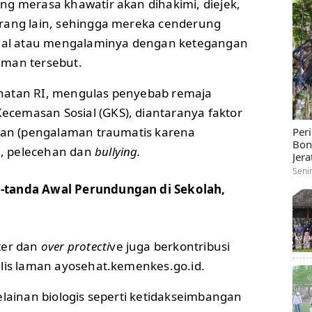
ng merasa khawatir akan dihakimi, diejek,
rang lain, sehingga mereka cenderung
sial atau mengalaminya dengan ketegangan
 laman tersebut.
hatan RI, mengulas penyebab remaja
cemasan Sosial (GKS), diantaranya faktor
ngan (pengalaman traumatis karena
Per
Bon
, pelecehan dan
bullying.
Jera
Seni
a-tanda Awal Perundungan di Sekolah,
ter dan
over protecti
ve juga berkontribusi
ulis laman ayosehat.kemenkes.go.id.
elainan biologis seperti ketidakseimbangan