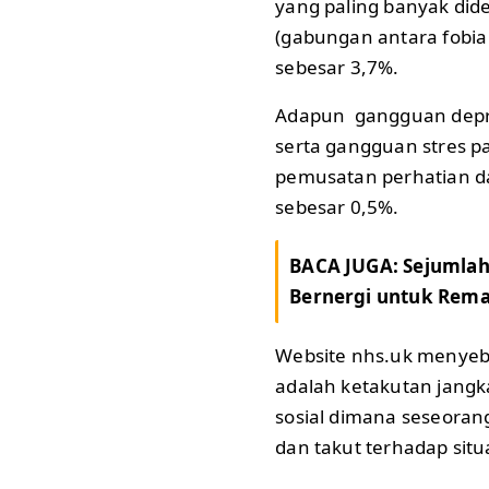
yang paling banyak did
(gabungan antara fobi
sebesar 3,7%.
Adapun gangguan depres
serta gangguan stres 
pemusatan perhatian da
sebesar 0,5%.
BACA JUGA:
Sejumlah
Bernergi untuk Remaj
Website nhs.uk menyeb
adalah ketakutan jangk
sosial dimana seseora
dan takut terhadap situa