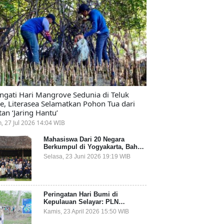
ingati Hari Mangrove Sedunia di Teluk
e, Literasea Selamatkan Pohon Tua dari
tan ‘Jaring Hantu’
n, 27 Jul 2026 14:04 WIB
Mahasiswa Dari 20 Negara
Berkumpul di Yogyakarta, Bahas
Mitigasi Ancaman Kesehatan
Selasa, 23 Juni 2026 19:19 WIB
Global
Peringatan Hari Bumi di
Kepulauan Selayar: PLN
Indonesia Power Gandeng
Kamis, 23 April 2026 15:50 WIB
Pemda dan Komunitas, Giatkan