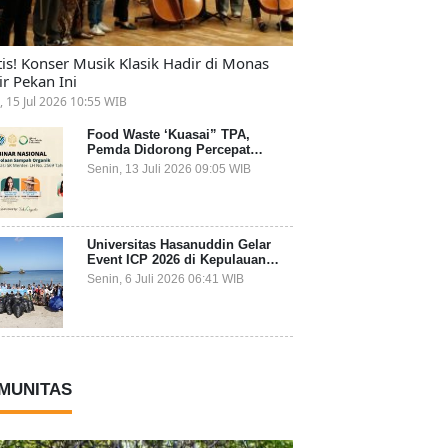
tis! Konser Musik Klasik Hadir di Monas
ir Pekan Ini
, 15 Jul 2026 10:55 WIB
Food Waste ‘Kuasai” TPA,
Pemda Didorong Percepat
Transformasi Pengelolaan
Senin, 13 Juli 2026 09:05 WIB
Sampah Organik dari Sumber
Universitas Hasanuddin Gelar
Event ICP 2026 di Kepulauan
Selayar, Mahasiswa dari 27
Senin, 6 Juli 2026 06:41 WIB
Negara Jadi Partisipan
MUNITAS