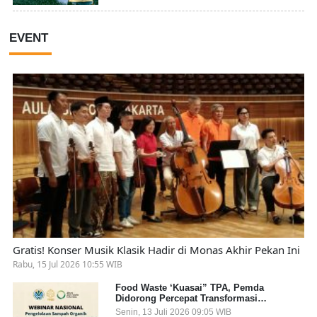
EVENT
Gratis! Konser Musik Klasik Hadir di Monas Akhir Pekan Ini
Rabu, 15 Jul 2026 10:55 WIB
Food Waste ‘Kuasai” TPA, Pemda
Didorong Percepat Transformasi
Pengelolaan Sampah Organik dari Sumber
Senin, 13 Juli 2026 09:05 WIB