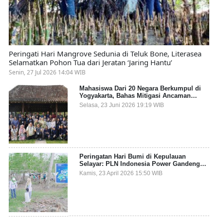
Peringati Hari Mangrove Sedunia di Teluk Bone, Literasea
Selamatkan Pohon Tua dari Jeratan ‘Jaring Hantu’
Senin, 27 Jul 2026 14:04 WIB
Mahasiswa Dari 20 Negara Berkumpul di
Yogyakarta, Bahas Mitigasi Ancaman
Kesehatan Global
Selasa, 23 Juni 2026 19:19 WIB
Peringatan Hari Bumi di Kepulauan
Selayar: PLN Indonesia Power Gandeng
Pemda dan Komunitas, Giatkan Restorasi
Kamis, 23 April 2026 15:50 WIB
Mangrove