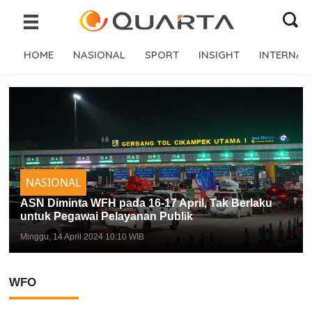
HOME
NASIONAL
SPORT
INSIGHT
INTERNAS
NASIONAL
ASN Diminta WFH pada 16-17 April, Tak Berlaku
untuk Pegawai Pelayanan Publik
Minggu, 14 April 2024 10:10 WIB
WFO