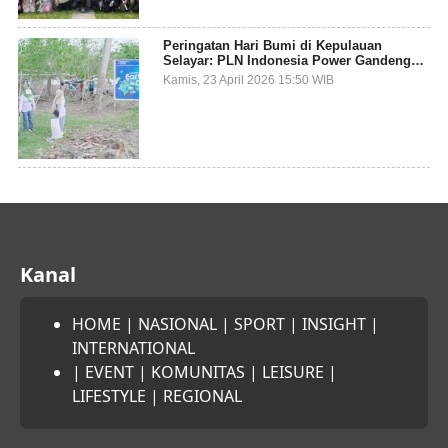
Peringatan Hari Bumi di Kepulauan
Selayar: PLN Indonesia Power Gandeng
Pemda dan Komunitas, Giatkan Restorasi
Kamis, 23 April 2026 15:50 WIB
Mangrove
Kanal
HOME
|
NASIONAL
|
SPORT
|
INSIGHT
|
INTERNATIONAL
|
EVENT
|
KOMUNITAS
|
LEISURE
|
LIFESTYLE
|
REGIONAL