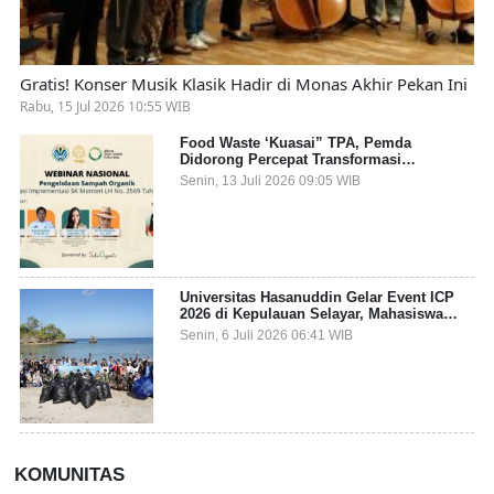
Gratis! Konser Musik Klasik Hadir di Monas Akhir Pekan Ini
Rabu, 15 Jul 2026 10:55 WIB
Food Waste ‘Kuasai” TPA, Pemda
Didorong Percepat Transformasi
Pengelolaan Sampah Organik dari Sumber
Senin, 13 Juli 2026 09:05 WIB
Universitas Hasanuddin Gelar Event ICP
2026 di Kepulauan Selayar, Mahasiswa
dari 27 Negara Jadi Partisipan
Senin, 6 Juli 2026 06:41 WIB
KOMUNITAS