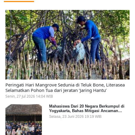
Peringati Hari Mangrove Sedunia di Teluk Bone, Literasea
Selamatkan Pohon Tua dari Jeratan ‘Jaring Hantu’
Senin, 27 Jul 2026 14:04 WIB
Mahasiswa Dari 20 Negara Berkumpul di
Yogyakarta, Bahas Mitigasi Ancaman
Kesehatan Global
Selasa, 23 Juni 2026 19:19 WIB