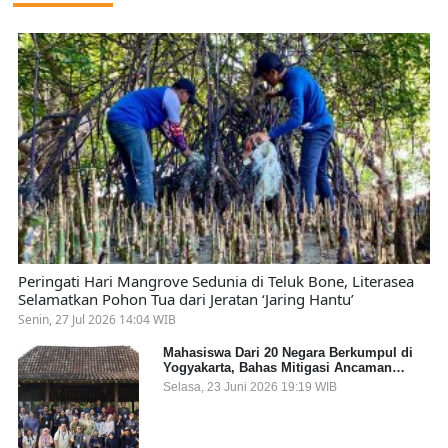
Peringati Hari Mangrove Sedunia di Teluk Bone, Literasea
Selamatkan Pohon Tua dari Jeratan ‘Jaring Hantu’
Senin, 27 Jul 2026 14:04 WIB
Mahasiswa Dari 20 Negara Berkumpul di
Yogyakarta, Bahas Mitigasi Ancaman
Kesehatan Global
Selasa, 23 Juni 2026 19:19 WIB