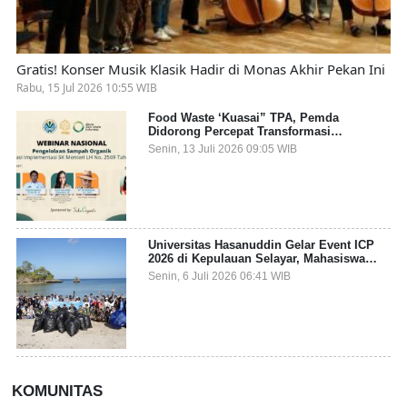
Gratis! Konser Musik Klasik Hadir di Monas Akhir Pekan Ini
Rabu, 15 Jul 2026 10:55 WIB
Food Waste ‘Kuasai” TPA, Pemda
Didorong Percepat Transformasi
Pengelolaan Sampah Organik dari Sumber
Senin, 13 Juli 2026 09:05 WIB
Universitas Hasanuddin Gelar Event ICP
2026 di Kepulauan Selayar, Mahasiswa
dari 27 Negara Jadi Partisipan
Senin, 6 Juli 2026 06:41 WIB
KOMUNITAS