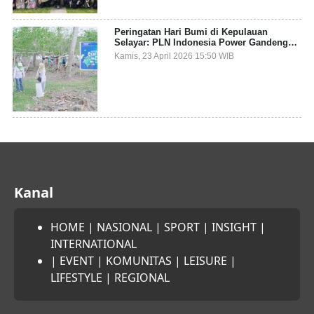
Peringatan Hari Bumi di Kepulauan
Selayar: PLN Indonesia Power Gandeng
Pemda dan Komunitas, Giatkan Restorasi
Kamis, 23 April 2026 15:50 WIB
Mangrove
Kanal
HOME
|
NASIONAL
|
SPORT
|
INSIGHT
|
INTERNATIONAL
|
EVENT
|
KOMUNITAS
|
LEISURE
|
LIFESTYLE
|
REGIONAL