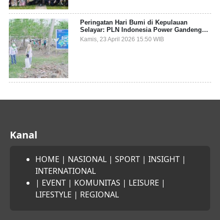
Peringatan Hari Bumi di Kepulauan
Selayar: PLN Indonesia Power Gandeng
Pemda dan Komunitas, Giatkan Restorasi
Kamis, 23 April 2026 15:50 WIB
Mangrove
Kanal
HOME
|
NASIONAL
|
SPORT
|
INSIGHT
|
INTERNATIONAL
|
EVENT
|
KOMUNITAS
|
LEISURE
|
LIFESTYLE
|
REGIONAL