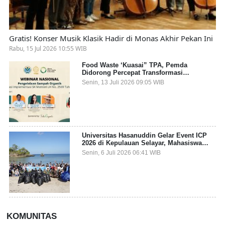
Gratis! Konser Musik Klasik Hadir di Monas Akhir Pekan Ini
Rabu, 15 Jul 2026 10:55 WIB
Food Waste ‘Kuasai” TPA, Pemda
Didorong Percepat Transformasi
Pengelolaan Sampah Organik dari Sumber
Senin, 13 Juli 2026 09:05 WIB
Universitas Hasanuddin Gelar Event ICP
2026 di Kepulauan Selayar, Mahasiswa
dari 27 Negara Jadi Partisipan
Senin, 6 Juli 2026 06:41 WIB
KOMUNITAS