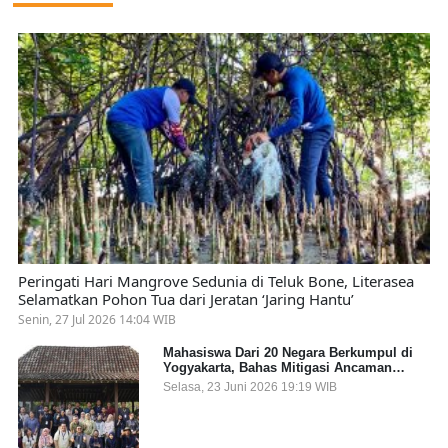
Peringati Hari Mangrove Sedunia di Teluk Bone, Literasea
Selamatkan Pohon Tua dari Jeratan ‘Jaring Hantu’
Senin, 27 Jul 2026 14:04 WIB
Mahasiswa Dari 20 Negara Berkumpul di
Yogyakarta, Bahas Mitigasi Ancaman
Kesehatan Global
Selasa, 23 Juni 2026 19:19 WIB