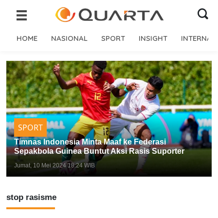
HOME
NASIONAL
SPORT
INSIGHT
INTERNAS
SPORT
Timnas Indonesia Minta Maaf ke Federasi
Sepakbola Guinea Buntut Aksi Rasis Suporter
Jumat, 10 Mei 2024 18:24 WIB
stop rasisme