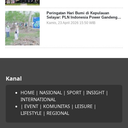
Peringatan Hari Bumi di Kepulauan
Selayar: PLN Indonesia Power Gandeng
Pemda dan Komunitas, Giatkan Restorasi
Kamis, 23 April 2026 15:50 WIB
Mangrove
Kanal
HOME
|
NASIONAL
|
SPORT
|
INSIGHT
|
INTERNATIONAL
|
EVENT
|
KOMUNITAS
|
LEISURE
|
LIFESTYLE
|
REGIONAL