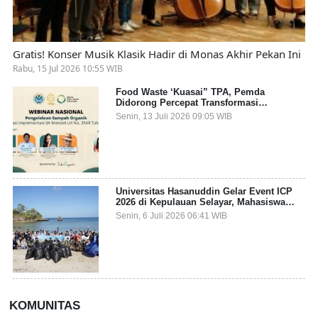
Gratis! Konser Musik Klasik Hadir di Monas Akhir Pekan Ini
Rabu, 15 Jul 2026 10:55 WIB
Food Waste ‘Kuasai” TPA, Pemda
Didorong Percepat Transformasi
Pengelolaan Sampah Organik dari Sumber
Senin, 13 Juli 2026 09:05 WIB
Universitas Hasanuddin Gelar Event ICP
2026 di Kepulauan Selayar, Mahasiswa
dari 27 Negara Jadi Partisipan
Senin, 6 Juli 2026 06:41 WIB
KOMUNITAS