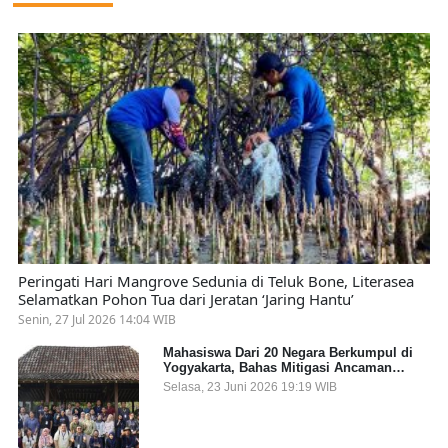
Peringati Hari Mangrove Sedunia di Teluk Bone, Literasea
Selamatkan Pohon Tua dari Jeratan ‘Jaring Hantu’
Senin, 27 Jul 2026 14:04 WIB
Mahasiswa Dari 20 Negara Berkumpul di
Yogyakarta, Bahas Mitigasi Ancaman
Kesehatan Global
Selasa, 23 Juni 2026 19:19 WIB