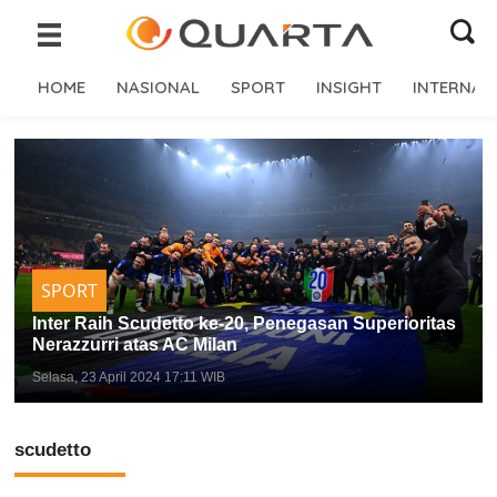
HOME
NASIONAL
SPORT
INSIGHT
INTERNAS
SPORT
Inter Raih Scudetto ke-20, Penegasan Superioritas
Nerazzurri atas AC Milan
Selasa, 23 April 2024 17:11 WIB
scudetto