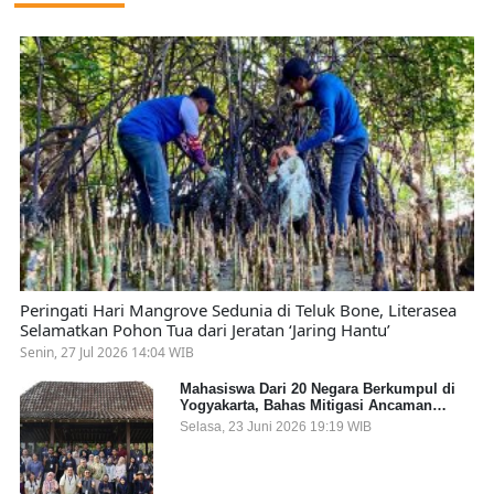
Peringati Hari Mangrove Sedunia di Teluk Bone, Literasea
Selamatkan Pohon Tua dari Jeratan ‘Jaring Hantu’
Senin, 27 Jul 2026 14:04 WIB
Mahasiswa Dari 20 Negara Berkumpul di
Yogyakarta, Bahas Mitigasi Ancaman
Kesehatan Global
Selasa, 23 Juni 2026 19:19 WIB