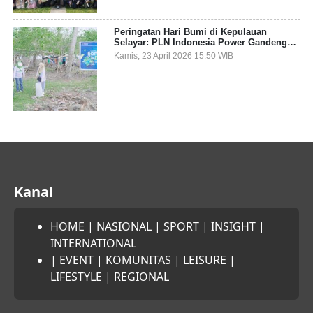
Peringatan Hari Bumi di Kepulauan
Selayar: PLN Indonesia Power Gandeng
Pemda dan Komunitas, Giatkan Restorasi
Kamis, 23 April 2026 15:50 WIB
Mangrove
Kanal
HOME
|
NASIONAL
|
SPORT
|
INSIGHT
|
INTERNATIONAL
|
EVENT
|
KOMUNITAS
|
LEISURE
|
LIFESTYLE
|
REGIONAL