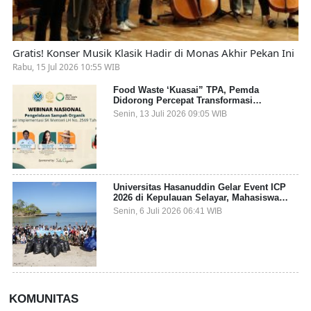
Gratis! Konser Musik Klasik Hadir di Monas Akhir Pekan Ini
Rabu, 15 Jul 2026 10:55 WIB
Food Waste ‘Kuasai” TPA, Pemda
Didorong Percepat Transformasi
Pengelolaan Sampah Organik dari Sumber
Senin, 13 Juli 2026 09:05 WIB
Universitas Hasanuddin Gelar Event ICP
2026 di Kepulauan Selayar, Mahasiswa
dari 27 Negara Jadi Partisipan
Senin, 6 Juli 2026 06:41 WIB
KOMUNITAS