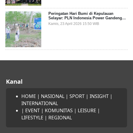
Peringatan Hari Bumi di Kepulauan
Selayar: PLN Indonesia Power Gandeng
Pemda dan Komunitas, Giatkan Restorasi
Kamis, 23 April 2026 15:50 WIB
Mangrove
Kanal
HOME
|
NASIONAL
|
SPORT
|
INSIGHT
|
INTERNATIONAL
|
EVENT
|
KOMUNITAS
|
LEISURE
|
LIFESTYLE
|
REGIONAL