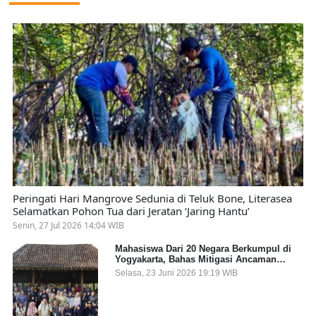
Peringati Hari Mangrove Sedunia di Teluk Bone, Literasea
Selamatkan Pohon Tua dari Jeratan ‘Jaring Hantu’
Senin, 27 Jul 2026 14:04 WIB
Mahasiswa Dari 20 Negara Berkumpul di
Yogyakarta, Bahas Mitigasi Ancaman
Kesehatan Global
Selasa, 23 Juni 2026 19:19 WIB