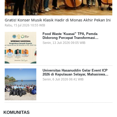
Gratis! Konser Musik Klasik Hadir di Monas Akhir Pekan Ini
Rabu, 15 Jul 2026 10:55 WIB
Food Waste ‘Kuasai” TPA, Pemda
Didorong Percepat Transformasi
Pengelolaan Sampah Organik dari Sumber
Senin, 13 Juli 2026 09:05 WIB
Universitas Hasanuddin Gelar Event ICP
2026 di Kepulauan Selayar, Mahasiswa
dari 27 Negara Jadi Partisipan
Senin, 6 Juli 2026 06:41 WIB
KOMUNITAS