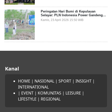
Peringatan Hari Bumi di Kepulauan
Selayar: PLN Indonesia Power Gandeng
Pemda dan Komunitas, Giatkan Restorasi
Kamis, 23 April 2026 15:50 WIB
Mangrove
Kanal
HOME
|
NASIONAL
|
SPORT
|
INSIGHT
|
INTERNATIONAL
|
EVENT
|
KOMUNITAS
|
LEISURE
|
LIFESTYLE
|
REGIONAL