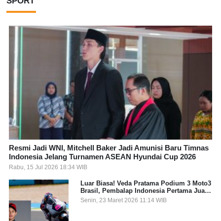
SPORT
Resmi Jadi WNI, Mitchell Baker Jadi Amunisi Baru Timnas
Indonesia Jelang Turnamen ASEAN Hyundai Cup 2026
Rabu, 15 Jul 2026 18:34 WIB
Luar Biasa! Veda Pratama Podium 3 Moto3
Brasil, Pembalap Indonesia Pertama Juara
Grand Prix
Senin, 23 Maret 2026 11:14 WIB