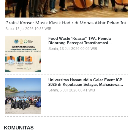
Gratis! Konser Musik Klasik Hadir di Monas Akhir Pekan Ini
Rabu, 15 Jul 2026 10:55 WIB
Food Waste ‘Kuasai” TPA, Pemda
Didorong Percepat Transformasi
Pengelolaan Sampah Organik dari Sumber
Senin, 13 Juli 2026 09:05 WIB
Universitas Hasanuddin Gelar Event ICP
2026 di Kepulauan Selayar, Mahasiswa
dari 27 Negara Jadi Partisipan
Senin, 6 Juli 2026 06:41 WIB
KOMUNITAS