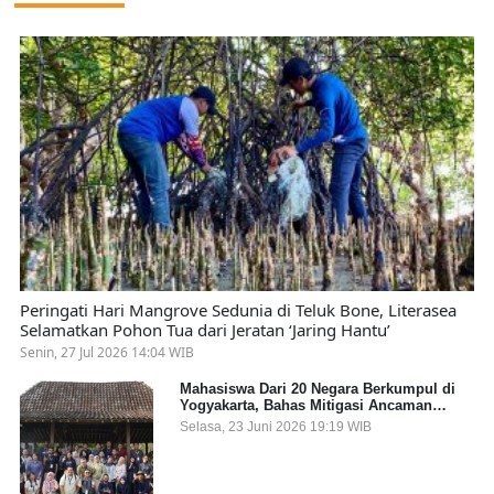
Peringati Hari Mangrove Sedunia di Teluk Bone, Literasea
Selamatkan Pohon Tua dari Jeratan ‘Jaring Hantu’
Senin, 27 Jul 2026 14:04 WIB
Mahasiswa Dari 20 Negara Berkumpul di
Yogyakarta, Bahas Mitigasi Ancaman
Kesehatan Global
Selasa, 23 Juni 2026 19:19 WIB