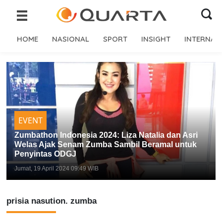
HOME
NASIONAL
SPORT
INSIGHT
INTERNAS
EVENT
Zumbathon Indonesia 2024: Liza Natalia dan Asri
Welas Ajak Senam Zumba Sambil Beramal untuk
Penyintas ODGJ
Jumat, 19 April 2024 09:49 WIB
prisia nasution. zumba