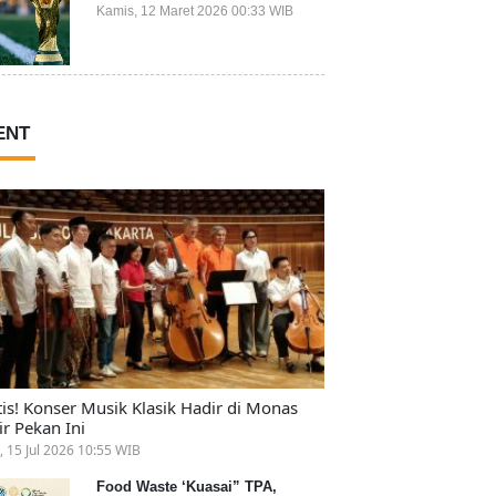
Ikut Piala Dunia 2026
Kamis, 12 Maret 2026 00:33 WIB
ENT
tis! Konser Musik Klasik Hadir di Monas
ir Pekan Ini
, 15 Jul 2026 10:55 WIB
Food Waste ‘Kuasai” TPA,