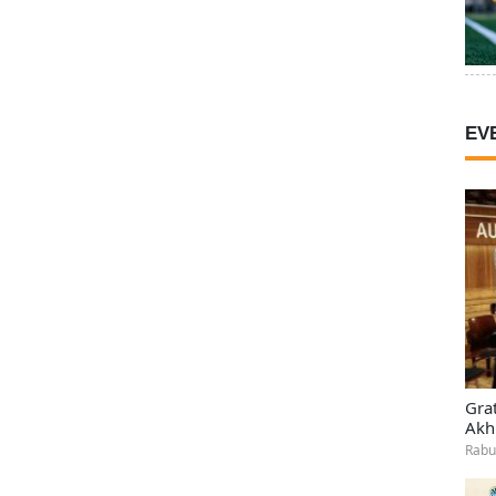
EV
Gra
Akh
Rabu