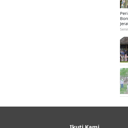
Per
Bon
Jera
Seni
Ikuti Kami