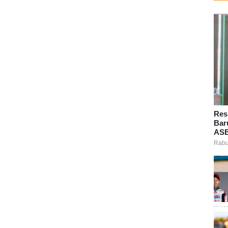
Res
Bar
ASE
Rabu