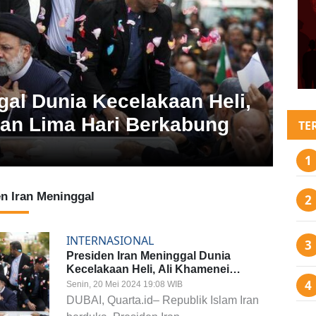
gal Dunia Kecelakaan Heli,
an Lima Hari Berkabung
TE
en Iran Meninggal
INTERNASIONAL
Presiden Iran Meninggal Dunia
Kecelakaan Heli, Ali Khamenei
Umumkan Lima Hari Berkabung
Senin, 20 Mei 2024 19:08 WIB
DUBAI, Quarta.id– Republik Islam Iran