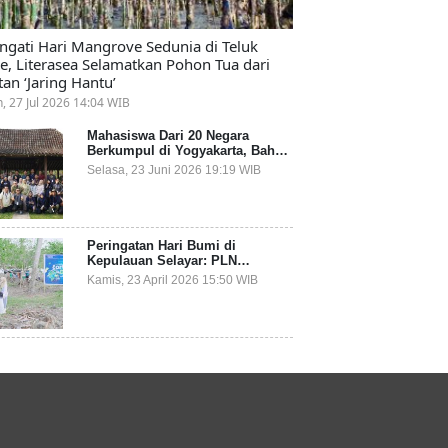
ingati Hari Mangrove Sedunia di Teluk
e, Literasea Selamatkan Pohon Tua dari
tan ‘Jaring Hantu’
n, 27 Jul 2026 14:04 WIB
Mahasiswa Dari 20 Negara
Berkumpul di Yogyakarta, Bahas
Mitigasi Ancaman Kesehatan
Selasa, 23 Juni 2026 19:19 WIB
Global
Peringatan Hari Bumi di
Kepulauan Selayar: PLN
Indonesia Power Gandeng
Kamis, 23 April 2026 15:50 WIB
Pemda dan Komunitas, Giatkan
Restorasi Mangrove