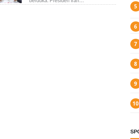
berduka. Presiden Iran…
SP