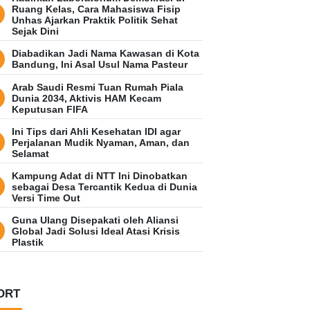
Ruang Kelas, Cara Mahasiswa Fisip
Unhas Ajarkan Praktik Politik Sehat
Sejak Dini
Diabadikan Jadi Nama Kawasan di Kota
Bandung, Ini Asal Usul Nama Pasteur
Arab Saudi Resmi Tuan Rumah Piala
Dunia 2034, Aktivis HAM Kecam
Keputusan FIFA
Ini Tips dari Ahli Kesehatan IDI agar
Perjalanan Mudik Nyaman, Aman, dan
Selamat
Kampung Adat di NTT Ini Dinobatkan
sebagai Desa Tercantik Kedua di Dunia
Versi Time Out
Guna Ulang Disepakati oleh Aliansi
Global Jadi Solusi Ideal Atasi Krisis
Plastik
ORT