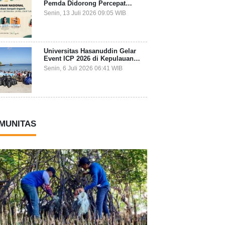
Pemda Didorong Percepat
Transformasi Pengelolaan
Senin, 13 Juli 2026 09:05 WIB
Sampah Organik dari Sumber
Universitas Hasanuddin Gelar
Event ICP 2026 di Kepulauan
Selayar, Mahasiswa dari 27
Senin, 6 Juli 2026 06:41 WIB
Negara Jadi Partisipan
MUNITAS