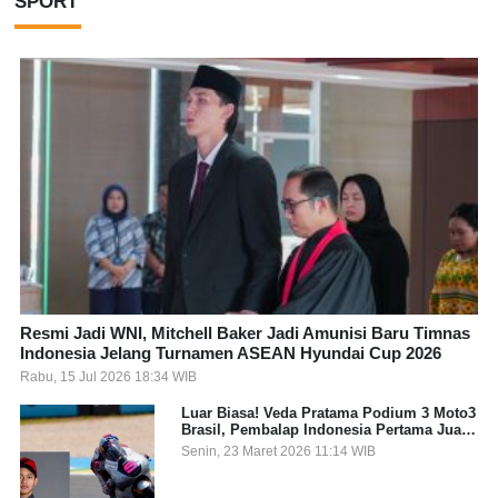
SPORT
Resmi Jadi WNI, Mitchell Baker Jadi Amunisi Baru Timnas
Indonesia Jelang Turnamen ASEAN Hyundai Cup 2026
Rabu, 15 Jul 2026 18:34 WIB
Luar Biasa! Veda Pratama Podium 3 Moto3
Brasil, Pembalap Indonesia Pertama Juara
Grand Prix
Senin, 23 Maret 2026 11:14 WIB