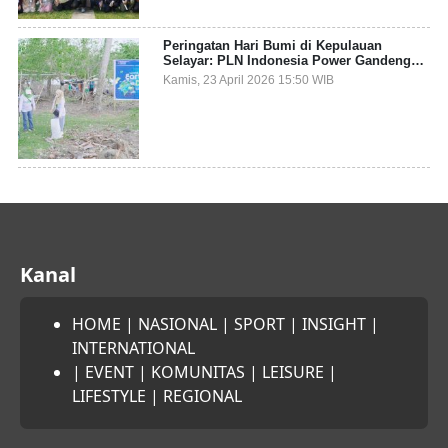
Peringatan Hari Bumi di Kepulauan
Selayar: PLN Indonesia Power Gandeng
Pemda dan Komunitas, Giatkan Restorasi
Kamis, 23 April 2026 15:50 WIB
Mangrove
Kanal
HOME
|
NASIONAL
|
SPORT
|
INSIGHT
|
INTERNATIONAL
|
EVENT
|
KOMUNITAS
|
LEISURE
|
LIFESTYLE
|
REGIONAL