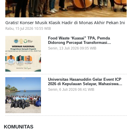
Gratis! Konser Musik Klasik Hadir di Monas Akhir Pekan Ini
Rabu, 15 Jul 2026 10:55 WIB
Food Waste ‘Kuasai” TPA, Pemda
Didorong Percepat Transformasi
Pengelolaan Sampah Organik dari Sumber
Senin, 13 Juli 2026 09:05 WIB
Universitas Hasanuddin Gelar Event ICP
2026 di Kepulauan Selayar, Mahasiswa
dari 27 Negara Jadi Partisipan
Senin, 6 Juli 2026 06:41 WIB
KOMUNITAS