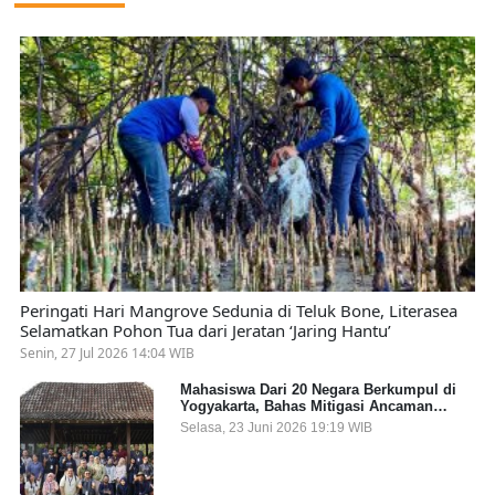
Peringati Hari Mangrove Sedunia di Teluk Bone, Literasea
Selamatkan Pohon Tua dari Jeratan ‘Jaring Hantu’
Senin, 27 Jul 2026 14:04 WIB
Mahasiswa Dari 20 Negara Berkumpul di
Yogyakarta, Bahas Mitigasi Ancaman
Kesehatan Global
Selasa, 23 Juni 2026 19:19 WIB