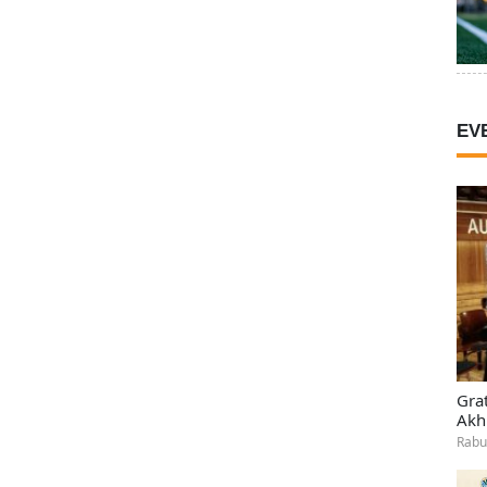
EV
Gra
Akh
Rabu