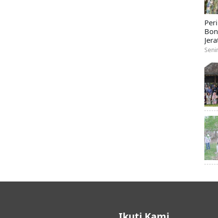
Per
Bon
Jera
Seni
Ikuti Kami