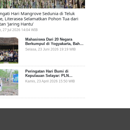
ingati Hari Mangrove Sedunia di Teluk
e, Literasea Selamatkan Pohon Tua dari
tan ‘Jaring Hantu’
n, 27 Jul 2026 14:04 WIB
Mahasiswa Dari 20 Negara
Berkumpul di Yogyakarta, Bahas
Mitigasi Ancaman Kesehatan
Selasa, 23 Juni 2026 19:19 WIB
Global
Peringatan Hari Bumi di
Kepulauan Selayar: PLN
Indonesia Power Gandeng
Kamis, 23 April 2026 15:50 WIB
Pemda dan Komunitas, Giatkan
Restorasi Mangrove