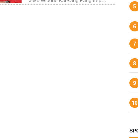
Joko Widodo Kaesang Pangarep…
SP