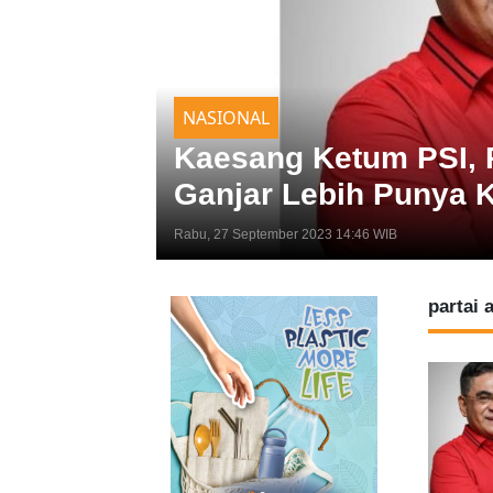
NASIONAL
Kaesang Ketum PSI, P
Ganjar Lebih Punya K
Rabu, 27 September 2023 14:46 WIB
partai