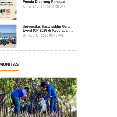
Pemda Didorong Percepat
Transformasi Pengelolaan
Senin, 13 Juli 2026 09:05 WIB
Sampah Organik dari Sumber
Universitas Hasanuddin Gelar
Event ICP 2026 di Kepulauan
Selayar, Mahasiswa dari 27
Senin, 6 Juli 2026 06:41 WIB
Negara Jadi Partisipan
MUNITAS