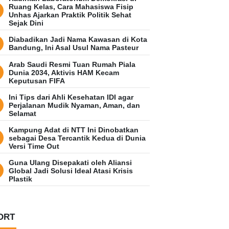
Ruang Kelas, Cara Mahasiswa Fisip
Unhas Ajarkan Praktik Politik Sehat
Sejak Dini
Diabadikan Jadi Nama Kawasan di Kota
Bandung, Ini Asal Usul Nama Pasteur
Arab Saudi Resmi Tuan Rumah Piala
Dunia 2034, Aktivis HAM Kecam
Keputusan FIFA
Ini Tips dari Ahli Kesehatan IDI agar
Perjalanan Mudik Nyaman, Aman, dan
Selamat
Kampung Adat di NTT Ini Dinobatkan
sebagai Desa Tercantik Kedua di Dunia
Versi Time Out
Guna Ulang Disepakati oleh Aliansi
Global Jadi Solusi Ideal Atasi Krisis
Plastik
ORT