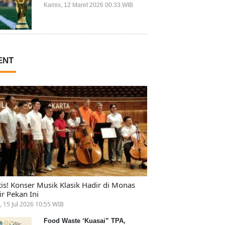
Ikut Piala Dunia 2026
Kamis, 12 Maret 2026 00:33 WIB
ENT
tis! Konser Musik Klasik Hadir di Monas
ir Pekan Ini
, 15 Jul 2026 10:55 WIB
Food Waste ‘Kuasai” TPA,