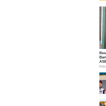
Res
Bar
ASE
Rabu