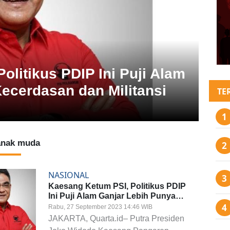
olitikus PDIP Ini Puji Alam
ecerdasan dan Militansi
TE
 anak muda
NASIONAL
Kaesang Ketum PSI, Politikus PDIP
Ini Puji Alam Ganjar Lebih Punya
Kecerdasan dan Militansi
Rabu, 27 September 2023 14:46 WIB
JAKARTA, Quarta.id– Putra Presiden