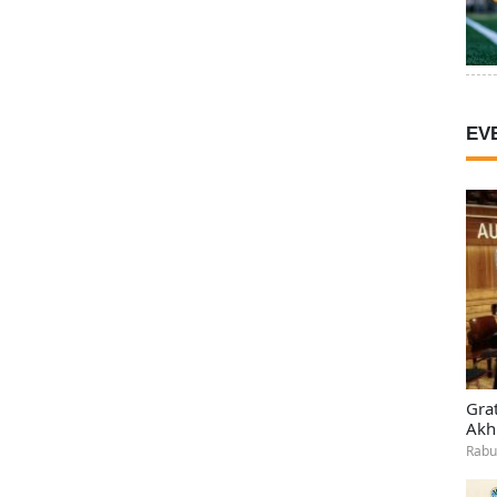
EV
Gra
Akh
Rabu