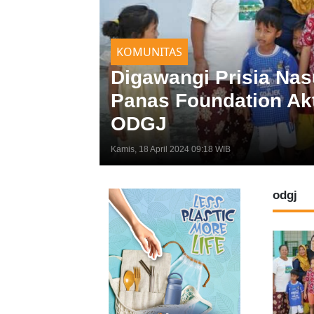
KOMUNITAS
Digawangi Prisia Nas
Panas Foundation Ak
ODGJ
Kamis, 18 April 2024 09:18 WIB
odgj