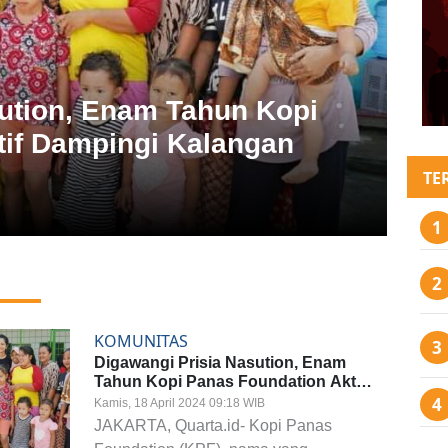
ution, Enam Tahun Kopi
tif Dampingi Kalangan
TE
KOMUNITAS
Digawangi Prisia Nasution, Enam
Tahun Kopi Panas Foundation Aktif
Dampingi Kalangan ODGJ
Kamis, 18 April 2024 09:18 WIB
JAKARTA, Quarta.id- Kopi Panas