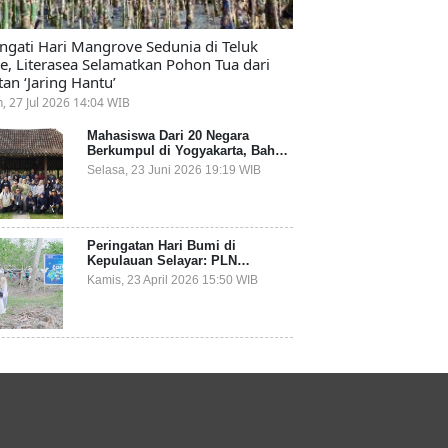
ingati Hari Mangrove Sedunia di Teluk
e, Literasea Selamatkan Pohon Tua dari
tan ‘Jaring Hantu’
n, 27 Jul 2026 14:04 WIB
Mahasiswa Dari 20 Negara
Berkumpul di Yogyakarta, Bahas
Mitigasi Ancaman Kesehatan
Selasa, 23 Juni 2026 19:19 WIB
Global
Peringatan Hari Bumi di
Kepulauan Selayar: PLN
Indonesia Power Gandeng
Kamis, 23 April 2026 15:50 WIB
Pemda dan Komunitas, Giatkan
Restorasi Mangrove