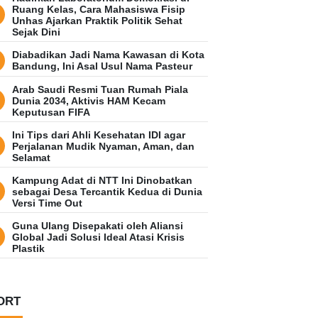
Ruang Kelas, Cara Mahasiswa Fisip
Unhas Ajarkan Praktik Politik Sehat
Sejak Dini
Diabadikan Jadi Nama Kawasan di Kota
Bandung, Ini Asal Usul Nama Pasteur
Arab Saudi Resmi Tuan Rumah Piala
Dunia 2034, Aktivis HAM Kecam
Keputusan FIFA
Ini Tips dari Ahli Kesehatan IDI agar
Perjalanan Mudik Nyaman, Aman, dan
Selamat
Kampung Adat di NTT Ini Dinobatkan
sebagai Desa Tercantik Kedua di Dunia
Versi Time Out
Guna Ulang Disepakati oleh Aliansi
Global Jadi Solusi Ideal Atasi Krisis
Plastik
ORT