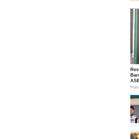
Res
Bar
ASE
Rabu