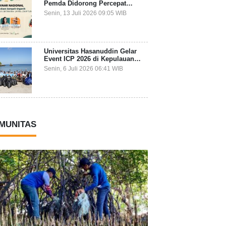
Pemda Didorong Percepat
Transformasi Pengelolaan
Senin, 13 Juli 2026 09:05 WIB
Sampah Organik dari Sumber
Universitas Hasanuddin Gelar
Event ICP 2026 di Kepulauan
Selayar, Mahasiswa dari 27
Senin, 6 Juli 2026 06:41 WIB
Negara Jadi Partisipan
MUNITAS