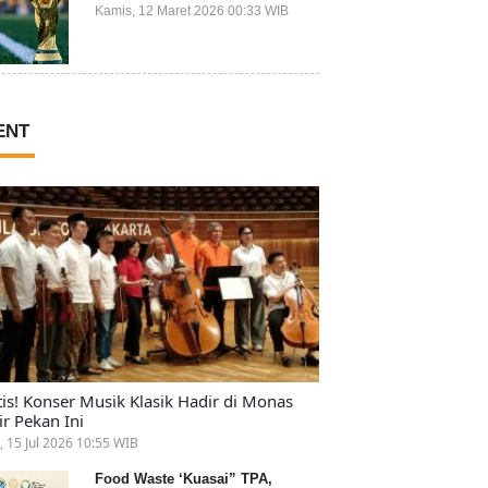
Ikut Piala Dunia 2026
Kamis, 12 Maret 2026 00:33 WIB
ENT
tis! Konser Musik Klasik Hadir di Monas
ir Pekan Ini
, 15 Jul 2026 10:55 WIB
Food Waste ‘Kuasai” TPA,