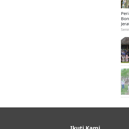
Per
Bon
Jera
Seni
Ikuti Kami