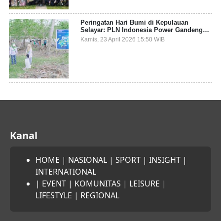
Peringatan Hari Bumi di Kepulauan
Selayar: PLN Indonesia Power Gandeng
Pemda dan Komunitas, Giatkan Restorasi
Kamis, 23 April 2026 15:50 WIB
Mangrove
Kanal
HOME
|
NASIONAL
|
SPORT
|
INSIGHT
|
INTERNATIONAL
|
EVENT
|
KOMUNITAS
|
LEISURE
|
LIFESTYLE
|
REGIONAL