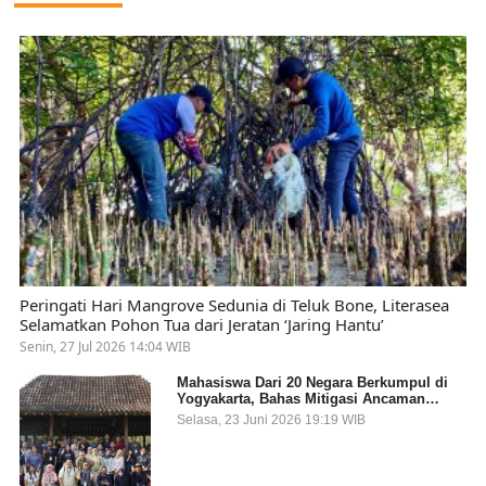
Peringati Hari Mangrove Sedunia di Teluk Bone, Literasea
Selamatkan Pohon Tua dari Jeratan ‘Jaring Hantu’
Senin, 27 Jul 2026 14:04 WIB
Mahasiswa Dari 20 Negara Berkumpul di
Yogyakarta, Bahas Mitigasi Ancaman
Kesehatan Global
Selasa, 23 Juni 2026 19:19 WIB