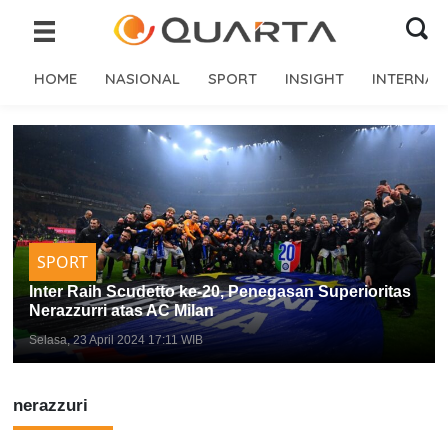
HOME
NASIONAL
SPORT
INSIGHT
INTERNAS
SPORT
Inter Raih Scudetto ke-20, Penegasan Superioritas
Nerazzurri atas AC Milan
Selasa, 23 April 2024 17:11 WIB
nerazzuri