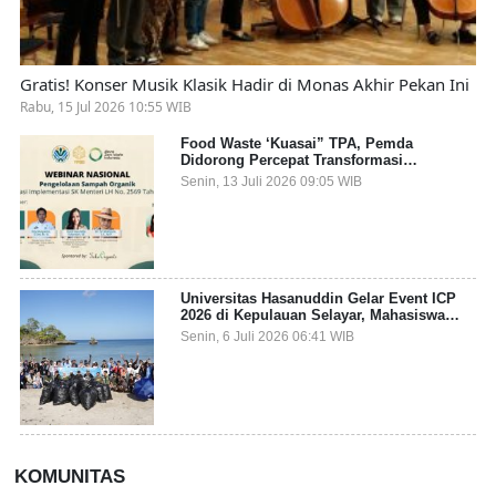
Gratis! Konser Musik Klasik Hadir di Monas Akhir Pekan Ini
Rabu, 15 Jul 2026 10:55 WIB
Food Waste ‘Kuasai” TPA, Pemda
Didorong Percepat Transformasi
Pengelolaan Sampah Organik dari Sumber
Senin, 13 Juli 2026 09:05 WIB
Universitas Hasanuddin Gelar Event ICP
2026 di Kepulauan Selayar, Mahasiswa
dari 27 Negara Jadi Partisipan
Senin, 6 Juli 2026 06:41 WIB
KOMUNITAS