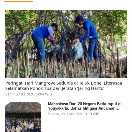
Peringati Hari Mangrove Sedunia di Teluk Bone, Literasea
Selamatkan Pohon Tua dari Jeratan ‘Jaring Hantu’
Senin, 27 Jul 2026 14:04 WIB
Mahasiswa Dari 20 Negara Berkumpul di
Yogyakarta, Bahas Mitigasi Ancaman
Kesehatan Global
Selasa, 23 Juni 2026 19:19 WIB