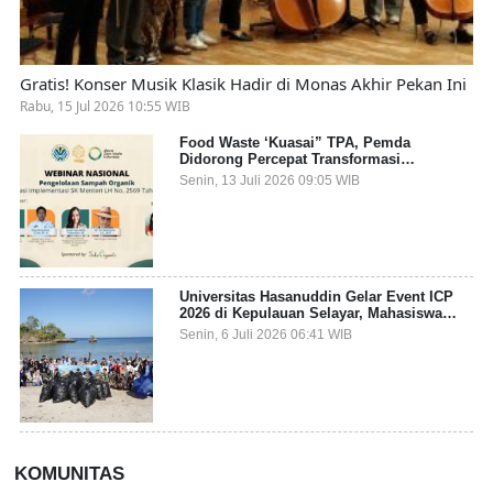
Gratis! Konser Musik Klasik Hadir di Monas Akhir Pekan Ini
Rabu, 15 Jul 2026 10:55 WIB
Food Waste ‘Kuasai” TPA, Pemda
Didorong Percepat Transformasi
Pengelolaan Sampah Organik dari Sumber
Senin, 13 Juli 2026 09:05 WIB
Universitas Hasanuddin Gelar Event ICP
2026 di Kepulauan Selayar, Mahasiswa
dari 27 Negara Jadi Partisipan
Senin, 6 Juli 2026 06:41 WIB
KOMUNITAS