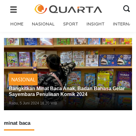
HOME
NASIONAL
SPORT
INSIGHT
INTERNAS
NASIONAL
Bangkitkan Minat Baca Anak, Badan Bahasa Gelar
Sayembara Penulisan Komik 2024
Rabu, 5 Juni 2024 16:20 WIB
minat baca