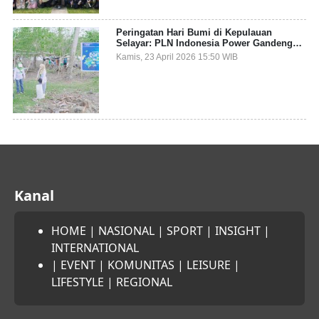
Peringatan Hari Bumi di Kepulauan
Selayar: PLN Indonesia Power Gandeng
Pemda dan Komunitas, Giatkan Restorasi
Kamis, 23 April 2026 15:50 WIB
Mangrove
Kanal
HOME
|
NASIONAL
|
SPORT
|
INSIGHT
|
INTERNATIONAL
|
EVENT
|
KOMUNITAS
|
LEISURE
|
LIFESTYLE
|
REGIONAL