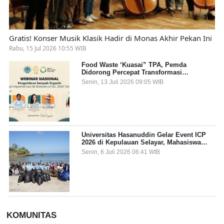
Gratis! Konser Musik Klasik Hadir di Monas Akhir Pekan Ini
Rabu, 15 Jul 2026 10:55 WIB
Food Waste ‘Kuasai” TPA, Pemda
Didorong Percepat Transformasi
Pengelolaan Sampah Organik dari Sumber
Senin, 13 Juli 2026 09:05 WIB
Universitas Hasanuddin Gelar Event ICP
2026 di Kepulauan Selayar, Mahasiswa
dari 27 Negara Jadi Partisipan
Senin, 6 Juli 2026 06:41 WIB
KOMUNITAS