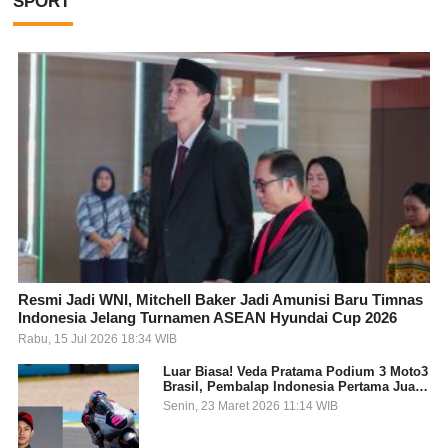
SPORT
Resmi Jadi WNI, Mitchell Baker Jadi Amunisi Baru Timnas
Indonesia Jelang Turnamen ASEAN Hyundai Cup 2026
Rabu, 15 Jul 2026 18:34 WIB
Luar Biasa! Veda Pratama Podium 3 Moto3
Brasil, Pembalap Indonesia Pertama Juara
Grand Prix
Senin, 23 Maret 2026 11:14 WIB