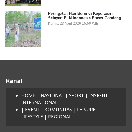
Peringatan Hari Bumi di Kepulauan
Selayar: PLN Indonesia Power Gandeng
Pemda dan Komunitas, Giatkan Restorasi
Kamis, 23 April 2026 15:50 WIB
Mangrove
Kanal
HOME
|
NASIONAL
|
SPORT
|
INSIGHT
|
INTERNATIONAL
|
EVENT
|
KOMUNITAS
|
LEISURE
|
LIFESTYLE
|
REGIONAL