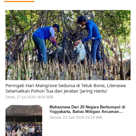
Peringati Hari Mangrove Sedunia di Teluk Bone, Literasea
Selamatkan Pohon Tua dari Jeratan ‘Jaring Hantu’
Senin, 27 Jul 2026 14:04 WIB
Mahasiswa Dari 20 Negara Berkumpul di
Yogyakarta, Bahas Mitigasi Ancaman
Kesehatan Global
Selasa, 23 Juni 2026 19:19 WIB