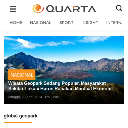
HOME
NASIONAL
SPORT
INSIGHT
INTERNAS
NASIONAL
Wisata Geopark Sedang Populer, Masyarakat
Sekitar Lokasi Harus Rasakan Manfaat Ekonomi
Minggu, 28 April 2024 16:51 WIB
global geopark