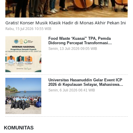
Gratis! Konser Musik Klasik Hadir di Monas Akhir Pekan Ini
Rabu, 15 Jul 2026 10:55 WIB
Food Waste ‘Kuasai” TPA, Pemda
Didorong Percepat Transformasi
Pengelolaan Sampah Organik dari Sumber
Senin, 13 Juli 2026 09:05 WIB
Universitas Hasanuddin Gelar Event ICP
2026 di Kepulauan Selayar, Mahasiswa
dari 27 Negara Jadi Partisipan
Senin, 6 Juli 2026 06:41 WIB
KOMUNITAS