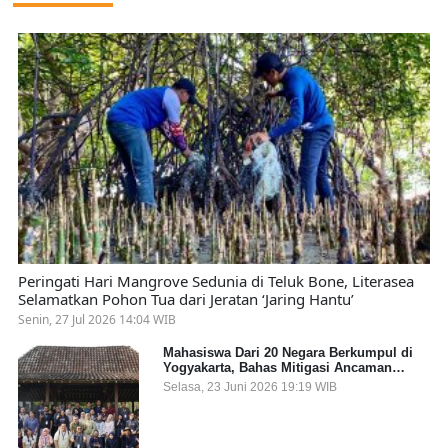
Peringati Hari Mangrove Sedunia di Teluk Bone, Literasea
Selamatkan Pohon Tua dari Jeratan ‘Jaring Hantu’
Senin, 27 Jul 2026 14:04 WIB
Mahasiswa Dari 20 Negara Berkumpul di
Yogyakarta, Bahas Mitigasi Ancaman
Kesehatan Global
Selasa, 23 Juni 2026 19:19 WIB