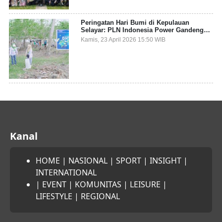
Peringatan Hari Bumi di Kepulauan
Selayar: PLN Indonesia Power Gandeng
Pemda dan Komunitas, Giatkan Restorasi
Kamis, 23 April 2026 15:50 WIB
Mangrove
Kanal
HOME
|
NASIONAL
|
SPORT
|
INSIGHT
|
INTERNATIONAL
|
EVENT
|
KOMUNITAS
|
LEISURE
|
LIFESTYLE
|
REGIONAL