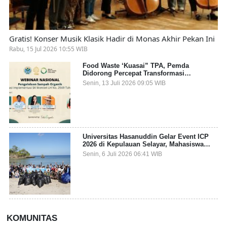
Gratis! Konser Musik Klasik Hadir di Monas Akhir Pekan Ini
Rabu, 15 Jul 2026 10:55 WIB
Food Waste ‘Kuasai” TPA, Pemda
Didorong Percepat Transformasi
Pengelolaan Sampah Organik dari Sumber
Senin, 13 Juli 2026 09:05 WIB
Universitas Hasanuddin Gelar Event ICP
2026 di Kepulauan Selayar, Mahasiswa
dari 27 Negara Jadi Partisipan
Senin, 6 Juli 2026 06:41 WIB
KOMUNITAS