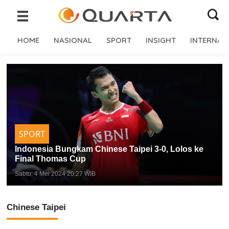
HOME
NASIONAL
SPORT
INSIGHT
INTERNAS
SPORT
Indonesia Bungkam Chinese Taipei 3-0, Lolos ke
Final Thomas Cup
Sabtu, 4 Mei 2024 20:27 WIB
Chinese Taipei