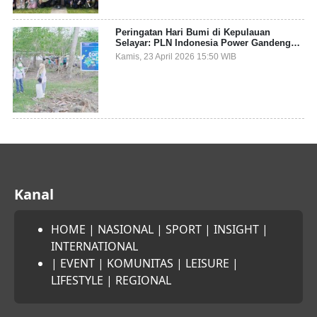
Peringatan Hari Bumi di Kepulauan
Selayar: PLN Indonesia Power Gandeng
Pemda dan Komunitas, Giatkan Restorasi
Kamis, 23 April 2026 15:50 WIB
Mangrove
Kanal
HOME
|
NASIONAL
|
SPORT
|
INSIGHT
|
INTERNATIONAL
|
EVENT
|
KOMUNITAS
|
LEISURE
|
LIFESTYLE
|
REGIONAL