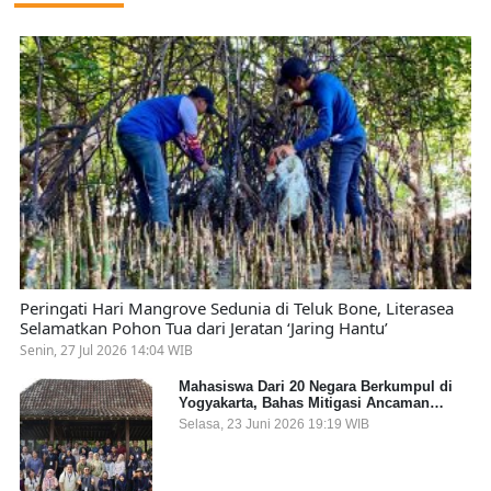
Peringati Hari Mangrove Sedunia di Teluk Bone, Literasea
Selamatkan Pohon Tua dari Jeratan ‘Jaring Hantu’
Senin, 27 Jul 2026 14:04 WIB
Mahasiswa Dari 20 Negara Berkumpul di
Yogyakarta, Bahas Mitigasi Ancaman
Kesehatan Global
Selasa, 23 Juni 2026 19:19 WIB