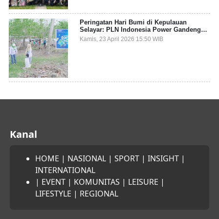
Peringatan Hari Bumi di Kepulauan
Selayar: PLN Indonesia Power Gandeng
Pemda dan Komunitas, Giatkan Restorasi
Kamis, 23 April 2026 15:50 WIB
Mangrove
Kanal
HOME
|
NASIONAL
|
SPORT
|
INSIGHT
|
INTERNATIONAL
|
EVENT
|
KOMUNITAS
|
LEISURE
|
LIFESTYLE
|
REGIONAL