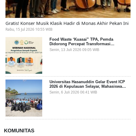
Gratis! Konser Musik Klasik Hadir di Monas Akhir Pekan Ini
Rabu, 15 Jul 2026 10:55 WIB
Food Waste ‘Kuasai” TPA, Pemda
Didorong Percepat Transformasi
Pengelolaan Sampah Organik dari Sumber
Senin, 13 Juli 2026 09:05 WIB
Universitas Hasanuddin Gelar Event ICP
2026 di Kepulauan Selayar, Mahasiswa
dari 27 Negara Jadi Partisipan
Senin, 6 Juli 2026 06:41 WIB
KOMUNITAS