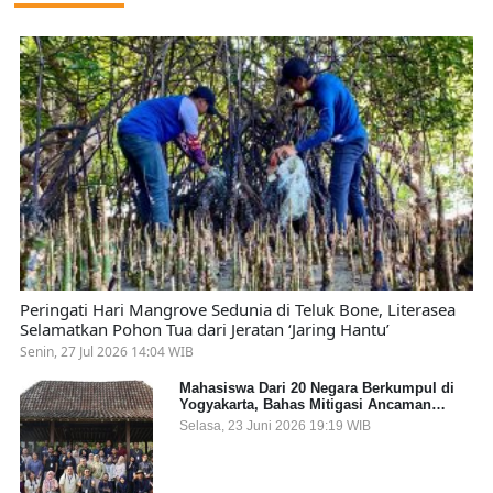
Peringati Hari Mangrove Sedunia di Teluk Bone, Literasea
Selamatkan Pohon Tua dari Jeratan ‘Jaring Hantu’
Senin, 27 Jul 2026 14:04 WIB
Mahasiswa Dari 20 Negara Berkumpul di
Yogyakarta, Bahas Mitigasi Ancaman
Kesehatan Global
Selasa, 23 Juni 2026 19:19 WIB