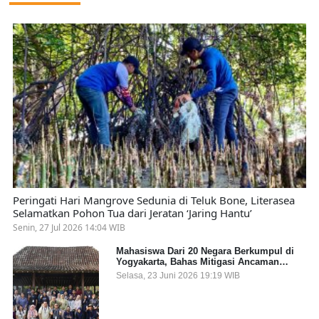
Peringati Hari Mangrove Sedunia di Teluk Bone, Literasea
Selamatkan Pohon Tua dari Jeratan ‘Jaring Hantu’
Senin, 27 Jul 2026 14:04 WIB
Mahasiswa Dari 20 Negara Berkumpul di
Yogyakarta, Bahas Mitigasi Ancaman
Kesehatan Global
Selasa, 23 Juni 2026 19:19 WIB