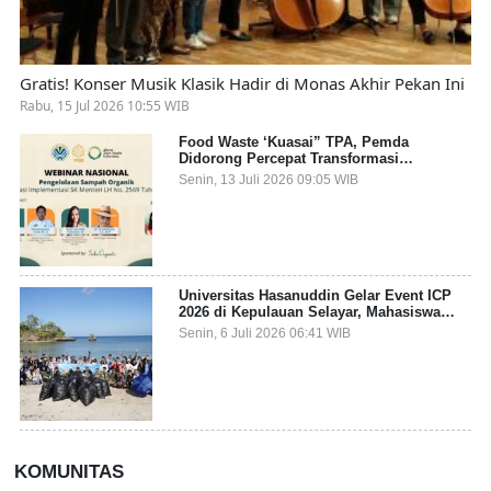
Gratis! Konser Musik Klasik Hadir di Monas Akhir Pekan Ini
Rabu, 15 Jul 2026 10:55 WIB
Food Waste ‘Kuasai” TPA, Pemda
Didorong Percepat Transformasi
Pengelolaan Sampah Organik dari Sumber
Senin, 13 Juli 2026 09:05 WIB
Universitas Hasanuddin Gelar Event ICP
2026 di Kepulauan Selayar, Mahasiswa
dari 27 Negara Jadi Partisipan
Senin, 6 Juli 2026 06:41 WIB
KOMUNITAS