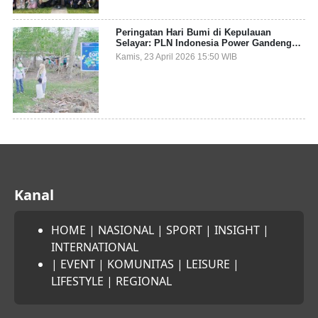
Peringatan Hari Bumi di Kepulauan
Selayar: PLN Indonesia Power Gandeng
Pemda dan Komunitas, Giatkan Restorasi
Kamis, 23 April 2026 15:50 WIB
Mangrove
Kanal
HOME
|
NASIONAL
|
SPORT
|
INSIGHT
|
INTERNATIONAL
|
EVENT
|
KOMUNITAS
|
LEISURE
|
LIFESTYLE
|
REGIONAL