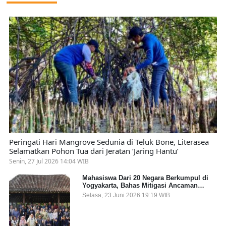
Peringati Hari Mangrove Sedunia di Teluk Bone, Literasea
Selamatkan Pohon Tua dari Jeratan ‘Jaring Hantu’
Senin, 27 Jul 2026 14:04 WIB
Mahasiswa Dari 20 Negara Berkumpul di
Yogyakarta, Bahas Mitigasi Ancaman
Kesehatan Global
Selasa, 23 Juni 2026 19:19 WIB