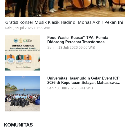
Gratis! Konser Musik Klasik Hadir di Monas Akhir Pekan Ini
Rabu, 15 Jul 2026 10:55 WIB
Food Waste ‘Kuasai” TPA, Pemda
Didorong Percepat Transformasi
Pengelolaan Sampah Organik dari Sumber
Senin, 13 Juli 2026 09:05 WIB
Universitas Hasanuddin Gelar Event ICP
2026 di Kepulauan Selayar, Mahasiswa
dari 27 Negara Jadi Partisipan
Senin, 6 Juli 2026 06:41 WIB
KOMUNITAS