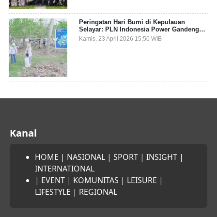
Peringatan Hari Bumi di Kepulauan
Selayar: PLN Indonesia Power Gandeng
Pemda dan Komunitas, Giatkan Restorasi
Kamis, 23 April 2026 15:50 WIB
Mangrove
Kanal
HOME
|
NASIONAL
|
SPORT
|
INSIGHT
|
INTERNATIONAL
|
EVENT
|
KOMUNITAS
|
LEISURE
|
LIFESTYLE
|
REGIONAL