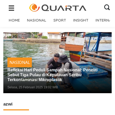
HOME
NASIONAL
SPORT
INSIGHT
INTERNAS
NASIONAL
Refleksi Hari Peduli Sampah Nasional: Peneliti
Sebut Tiga Pulau di Kepulauan Seribu
Terkontaminasi Mikroplastik
Selasa, 25 Februari 2025 19:02 WIB
azwi