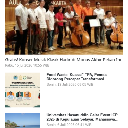
Gratis! Konser Musik Klasik Hadir di Monas Akhir Pekan Ini
Rabu, 15 Jul 2026 10:55 WIB
Food Waste ‘Kuasai” TPA, Pemda
Didorong Percepat Transformasi
Pengelolaan Sampah Organik dari Sumber
Senin, 13 Juli 2026 09:05 WIB
Universitas Hasanuddin Gelar Event ICP
2026 di Kepulauan Selayar, Mahasiswa
dari 27 Negara Jadi Partisipan
Senin, 6 Juli 2026 06:41 WIB