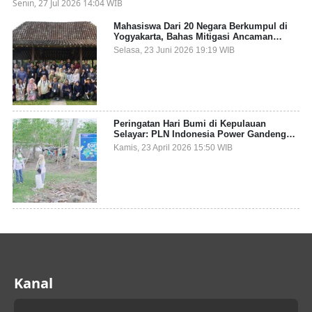
Senin, 27 Jul 2026 14:04 WIB
Mahasiswa Dari 20 Negara Berkumpul di
Yogyakarta, Bahas Mitigasi Ancaman
Kesehatan Global
Selasa, 23 Juni 2026 19:19 WIB
Peringatan Hari Bumi di Kepulauan
Selayar: PLN Indonesia Power Gandeng
Pemda dan Komunitas, Giatkan Restorasi
Kamis, 23 April 2026 15:50 WIB
Mangrove
Kanal