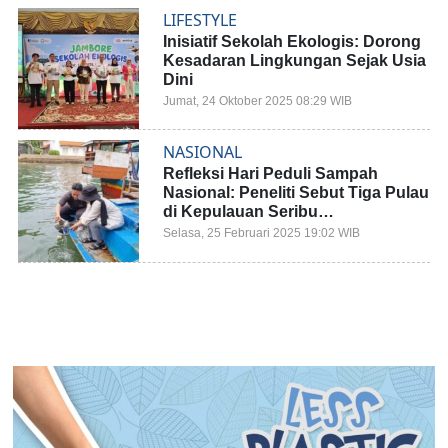
LIFESTYLE
Inisiatif Sekolah Ekologis: Dorong
Kesadaran Lingkungan Sejak Usia
Dini
Jumat, 24 Oktober 2025 08:29 WIB
NASIONAL
Refleksi Hari Peduli Sampah
Nasional: Peneliti Sebut Tiga Pulau
di Kepulauan Seribu
Terkontaminasi Mikroplastik
Selasa, 25 Februari 2025 19:02 WIB