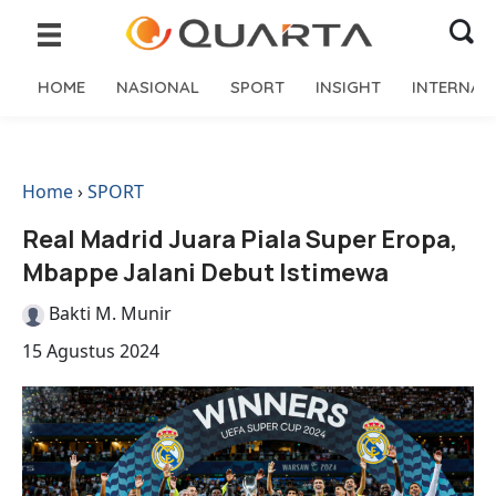
HOME
NASIONAL
SPORT
INSIGHT
INTERNAS
Home
›
SPORT
Real Madrid Juara Piala Super Eropa,
Mbappe Jalani Debut Istimewa
Bakti M. Munir
15 Agustus 2024