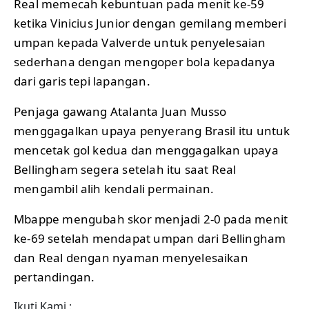
Real memecah kebuntuan pada menit ke-59
ketika Vinicius Junior dengan gemilang memberi
umpan kepada Valverde untuk penyelesaian
sederhana dengan mengoper bola kepadanya
dari garis tepi lapangan.
Penjaga gawang Atalanta Juan Musso
menggagalkan upaya penyerang Brasil itu untuk
mencetak gol kedua dan menggagalkan upaya
Bellingham segera setelah itu saat Real
mengambil alih kendali permainan.
Mbappe mengubah skor menjadi 2-0 pada menit
ke-69 setelah mendapat umpan dari Bellingham
dan Real dengan nyaman menyelesaikan
pertandingan.
Ikuti Kami :