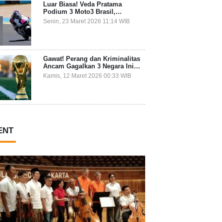
Luar Biasa! Veda Pratama
Podium 3 Moto3 Brasil,
Pembalap Indonesia Pertama
Senin, 23 Maret 2026 11:14 WIB
Juara Grand Prix
Gawat! Perang dan Kriminalitas
Ancam Gagalkan 3 Negara Ini
Ikut Piala Dunia 2026
Kamis, 12 Maret 2026 00:33 WIB
ENT