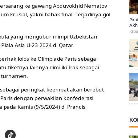
 bersarang ke gawang Abduvokhid Nematov
um krusial, yakni babak final. Terjadinya gol
Gra
Akh
Rabu
 pula yang mengubur mimpi Uzbekistan
Piala Asia U-23 2024 di Qatar.
erhak lolos ke Olimpiade Paris sebagai
Satu tiketnya lainnya dimiliki Irak sebagai
k turnamen.
sebagai peringkat keempat akan berebut
e Paris dengan perwakilan konfederasi
a pada Kamis (9/5/2024) di Prancis.
KO