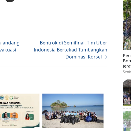
tion
ulandang
Bentrok di Semifinal, Tim Uber
Evakuasi
Indonesia Bertekad Tumbangkan
Per
Dominasi Korsel →
Bon
Jera
Seni