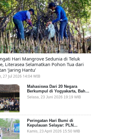
ingati Hari Mangrove Sedunia di Teluk
e, Literasea Selamatkan Pohon Tua dari
tan ‘Jaring Hantu’
n, 27 Jul 2026 14:04 WIB
Mahasiswa Dari 20 Negara
Berkumpul di Yogyakarta, Bahas
Mitigasi Ancaman Kesehatan
Selasa, 23 Juni 2026 19:19 WIB
Global
Peringatan Hari Bumi di
Kepulauan Selayar: PLN
Indonesia Power Gandeng
Kamis, 23 April 2026 15:50 WIB
Pemda dan Komunitas, Giatkan