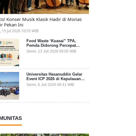
tis! Konser Musik Klasik Hadir di Monas
ir Pekan Ini
, 15 Jul 2026 10:55 WIB
Food Waste ‘Kuasai” TPA,
Pemda Didorong Percepat
Transformasi Pengelolaan
Senin, 13 Juli 2026 09:05 WIB
Sampah Organik dari Sumber
Universitas Hasanuddin Gelar
Event ICP 2026 di Kepulauan
Selayar, Mahasiswa dari 27
Senin, 6 Juli 2026 06:41 WIB
Negara Jadi Partisipan
MUNITAS