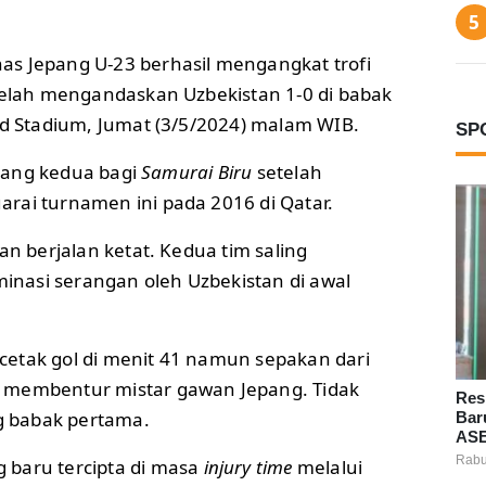
nas Jepang U-23 berhasil mengangkat trofi
etelah mengandaskan Uzbekistan 1-0 di babak
ad Stadium, Jumat (3/5/2024) malam WIB.
SP
3 yang kedua bagi
Samurai Biru
setelah
rai turnamen ini pada 2016 di Qatar.
an berjalan ketat. Kedua tim saling
nasi serangan oleh Uzbekistan di awal
etak gol di menit 41 namun sepakan dari
 membentur mistar gawan Jepang. Tidak
Res
ng babak pertama.
Bar
ASE
Rabu
 baru tercipta di masa
injury time
melalui