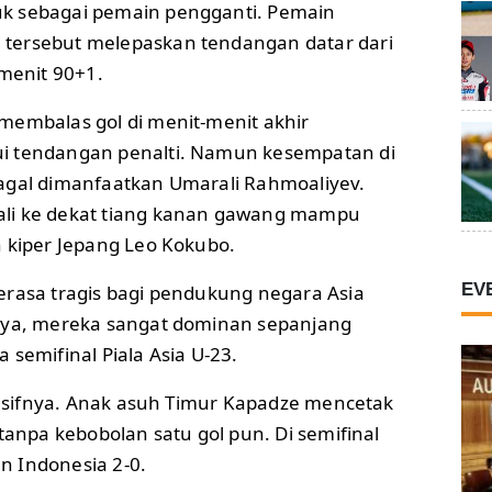
k sebagai pemain pengganti. Pemain
tersebut melepaskan tendangan datar dari
 menit 90+1.
membalas gol di menit-menit akhir
i tendangan penalti. Namun kesempatan di
agal dimanfaatkan Umarali Rahmoaliyev.
li ke dekat tiang kanan gawang mampu
h kiper Jepang Leo Kokubo.
EV
erasa tragis bagi pendukung negara Asia
nya, mereka sangat dominan sepanjang
 semifinal Piala Asia U-23.
presifnya. Anak asuh Timur Kapadze mencetak
 tanpa kebobolan satu gol pun. Di semifinal
 Indonesia 2-0.