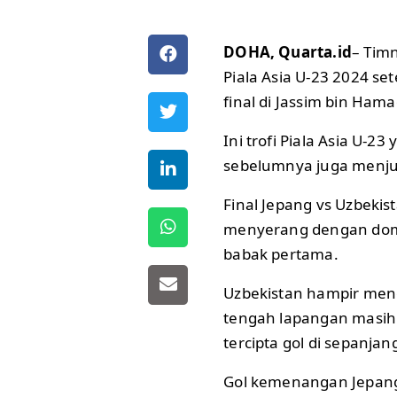
DOHA, Quarta.id
– Tim
Piala Asia U-23 2024 s
final di Jassim bin Ham
Ini trofi Piala Asia U-2
sebelumnya juga menjua
Final Jepang vs Uzbekist
menyerang dengan domi
babak pertama.
Uzbekistan hampir menc
tengah lapangan masih
tercipta gol di sepanja
Gol kemenangan Jepang