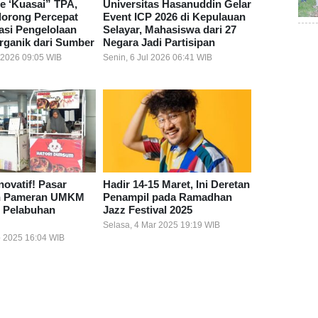
e ‘Kuasai” TPA,
Universitas Hasanuddin Gelar
orong Percepat
Event ICP 2026 di Kepulauan
asi Pengelolaan
Selayar, Mahasiswa dari 27
ganik dari Sumber
Negara Jadi Partisipan
l 2026 09:05 WIB
Senin, 6 Jul 2026 06:41 WIB
novatif! Pasar
Hadir 14-15 Maret, Ini Deretan
n Pameran UMKM
Penampil pada Ramadhan
l Pelabuhan
Jazz Festival 2025
Selasa, 4 Mar 2025 19:19 WIB
 2025 16:04 WIB