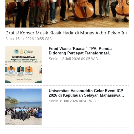
Gratis! Konser Musik Klasik Hadir di Monas Akhir Pekan Ini
Rabu, 15 Jul 2026 10:55 WIB
Food Waste ‘Kuasai” TPA, Pemda
Didorong Percepat Transformasi
Pengelolaan Sampah Organik dari Sumber
Senin, 13 Juli 2026 09:05 WIB
Universitas Hasanuddin Gelar Event ICP
2026 di Kepulauan Selayar, Mahasiswa
dari 27 Negara Jadi Partisipan
Senin, 6 Juli 2026 06:41 WIB