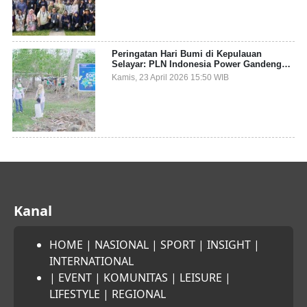
Peringatan Hari Bumi di Kepulauan
Selayar: PLN Indonesia Power Gandeng
Pemda dan Komunitas, Giatkan Restorasi
Kamis, 23 April 2026 15:50 WIB
Mangrove
Kanal
HOME
|
NASIONAL
|
SPORT
|
INSIGHT
|
INTERNATIONAL
|
EVENT
|
KOMUNITAS
|
LEISURE
|
LIFESTYLE
|
REGIONAL