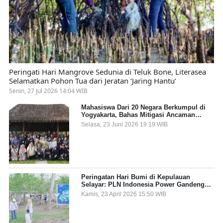
Peringati Hari Mangrove Sedunia di Teluk Bone, Literasea
Selamatkan Pohon Tua dari Jeratan ‘Jaring Hantu’
Senin, 27 Jul 2026 14:04 WIB
Mahasiswa Dari 20 Negara Berkumpul di
Yogyakarta, Bahas Mitigasi Ancaman
Kesehatan Global
Selasa, 23 Juni 2026 19:19 WIB
Peringatan Hari Bumi di Kepulauan
Selayar: PLN Indonesia Power Gandeng
Pemda dan Komunitas, Giatkan Restorasi
Kamis, 23 April 2026 15:50 WIB
Mangrove