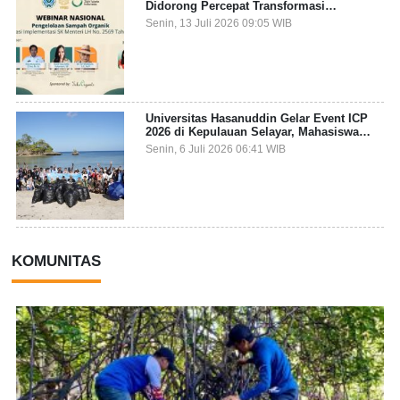
Didorong Percepat Transformasi
Pengelolaan Sampah Organik dari Sumber
Senin, 13 Juli 2026 09:05 WIB
Universitas Hasanuddin Gelar Event ICP
2026 di Kepulauan Selayar, Mahasiswa
dari 27 Negara Jadi Partisipan
Senin, 6 Juli 2026 06:41 WIB
KOMUNITAS