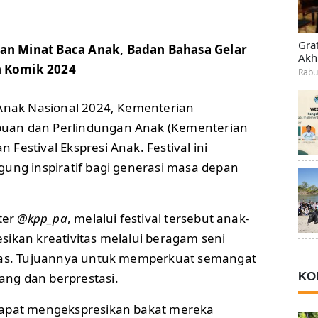
Gra
an Minat Baca Anak, Badan Bahasa Gelar
Akh
n Komik 2024
Rabu
 Anak Nasional 2024, Kementerian
an dan Perlindungan Anak (Kementerian
Festival Ekspresi Anak. Festival ini
gung inspiratif bagi generasi masa depan
ter
@kpp_pa
, melalui festival tersebut anak-
sikan kreativitas melalui beragam seni
itas. Tujuannya untuk memperkuat semangat
KO
ng dan berprestasi.
dapat mengekspresikan bakat mereka