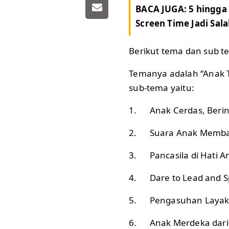
BACA JUGA:
5 hingga
Screen Time Jadi Sal
Berikut tema dan sub t
Temanya adalah “Anak T
sub-tema yaitu:
1. Anak Cerdas, Berin
2. Suara Anak Memb
3. Pancasila di Hati A
4. Dare to Lead and Sp
5. Pengasuhan Layak U
6. Anak Merdeka dari 