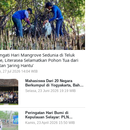
ingati Hari Mangrove Sedunia di Teluk
e, Literasea Selamatkan Pohon Tua dari
tan ‘Jaring Hantu’
n, 27 Jul 2026 14:04 WIB
Mahasiswa Dari 20 Negara
Berkumpul di Yogyakarta, Bahas
Mitigasi Ancaman Kesehatan
Selasa, 23 Juni 2026 19:19 WIB
Global
Peringatan Hari Bumi di
Kepulauan Selayar: PLN
Indonesia Power Gandeng
Kamis, 23 April 2026 15:50 WIB
Pemda dan Komunitas, Giatkan