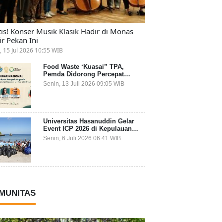
tis! Konser Musik Klasik Hadir di Monas
ir Pekan Ini
, 15 Jul 2026 10:55 WIB
Food Waste ‘Kuasai” TPA,
Pemda Didorong Percepat
Transformasi Pengelolaan
Senin, 13 Juli 2026 09:05 WIB
Sampah Organik dari Sumber
Universitas Hasanuddin Gelar
Event ICP 2026 di Kepulauan
Selayar, Mahasiswa dari 27
Senin, 6 Juli 2026 06:41 WIB
Negara Jadi Partisipan
MUNITAS