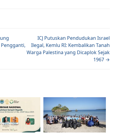
tion
kung
ICJ Putuskan Pendudukan Israel
 Pengganti,
Ilegal, Kemlu RI: Kembalikan Tanah
Warga Palestina yang Dicaplok Sejak
1967 →