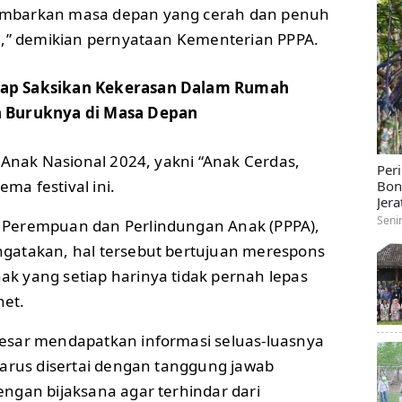
mbarkan masa depan yang cerah dan penuh
i,” demikian pernyataan Kementerian PPPA.
ap Saksikan Kekerasan Dalam Rumah
h Buruknya di Masa Depan
 Anak Nasional 2024, yakni “Anak Cerdas,
Per
ema festival ini.
Bon
Jera
Seni
Perempuan dan Perlindungan Anak (PPPA),
gatakan, hal tersebut bertujuan merespons
 yang setiap harinya tidak pernah lepas
net.
esar mendapatkan informasi seluas-luasnya
harus disertai dengan tanggung jawab
ngan bijaksana agar terhindar dari