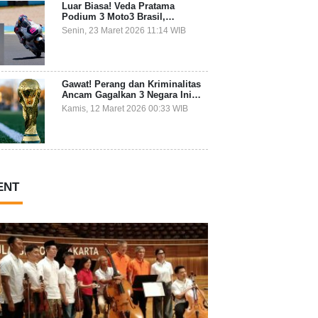
Luar Biasa! Veda Pratama
Podium 3 Moto3 Brasil,
Pembalap Indonesia Pertama
Senin, 23 Maret 2026 11:14 WIB
Juara Grand Prix
Gawat! Perang dan Kriminalitas
Ancam Gagalkan 3 Negara Ini
Ikut Piala Dunia 2026
Kamis, 12 Maret 2026 00:33 WIB
ENT