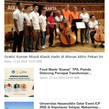
Gratis! Konser Musik Klasik Hadir di Monas Akhir Pekan Ini
Rabu, 15 Jul 2026 10:55 WIB
Food Waste ‘Kuasai” TPA, Pemda
Didorong Percepat Transformasi
Pengelolaan Sampah Organik dari Sumber
Senin, 13 Juli 2026 09:05 WIB
Universitas Hasanuddin Gelar Event ICP
2026 di Kepulauan Selayar, Mahasiswa