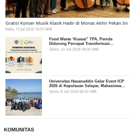
Gratis! Konser Musik Klasik Hadir di Monas Akhir Pekan Ini
Rabu, 15 Jul 2026 10:55 WIB
Food Waste ‘Kuasai” TPA, Pemda
Didorong Percepat Transformasi
Pengelolaan Sampah Organik dari Sumber
Senin, 13 Juli 2026 09:05 WIB
Universitas Hasanuddin Gelar Event ICP
2026 di Kepulauan Selayar, Mahasiswa
dari 27 Negara Jadi Partisipan
Senin, 6 Juli 2026 06:41 WIB
KOMUNITAS