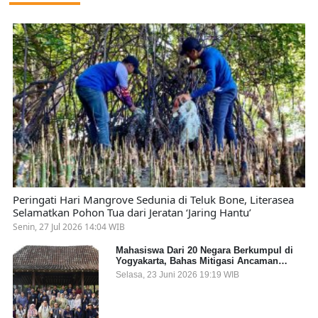
Peringati Hari Mangrove Sedunia di Teluk Bone, Literasea
Selamatkan Pohon Tua dari Jeratan ‘Jaring Hantu’
Senin, 27 Jul 2026 14:04 WIB
Mahasiswa Dari 20 Negara Berkumpul di
Yogyakarta, Bahas Mitigasi Ancaman
Kesehatan Global
Selasa, 23 Juni 2026 19:19 WIB