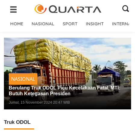
HOME
NASIONAL
SPORT
INSIGHT
INTERNAS
NASIONAL
Berulang Truk ODOL Picu Kecelakaan Fatal, MTI:
Butuh Ketegasan Presiden
Jumat, 15 November 2024 20:47 WIB
Truk ODOL