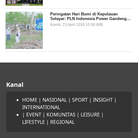
Peringatan Hari Bumi di Kepulauan
Selayar: PLN Indonesia Power Gandeng
Pemda dan Komunitas, Giatkan Restorasi
Kamis, 23 April 2026 15:50 WIB
Mangrove
Kanal
HOME
|
NASIONAL
|
SPORT
|
INSIGHT
|
INTERNATIONAL
|
EVENT
|
KOMUNITAS
|
LEISURE
|
LIFESTYLE
|
REGIONAL