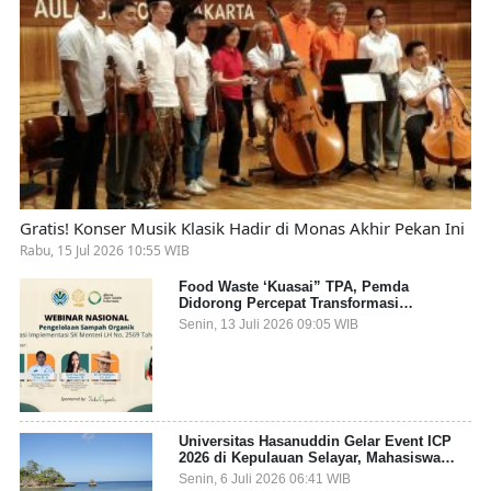
Gratis! Konser Musik Klasik Hadir di Monas Akhir Pekan Ini
Rabu, 15 Jul 2026 10:55 WIB
Food Waste ‘Kuasai” TPA, Pemda
Didorong Percepat Transformasi
Pengelolaan Sampah Organik dari Sumber
Senin, 13 Juli 2026 09:05 WIB
Universitas Hasanuddin Gelar Event ICP
2026 di Kepulauan Selayar, Mahasiswa
dari 27 Negara Jadi Partisipan
Senin, 6 Juli 2026 06:41 WIB