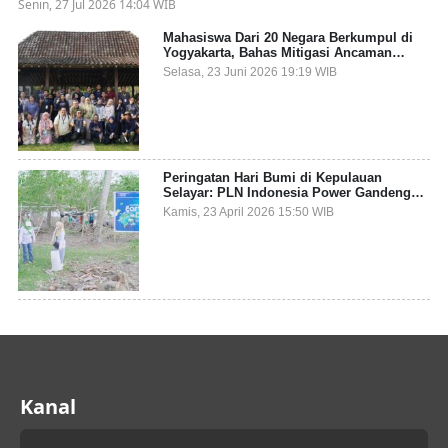
Senin, 27 Jul 2026 14:04 WIB
Mahasiswa Dari 20 Negara Berkumpul di
Yogyakarta, Bahas Mitigasi Ancaman
Kesehatan Global
Selasa, 23 Juni 2026 19:19 WIB
Peringatan Hari Bumi di Kepulauan
Selayar: PLN Indonesia Power Gandeng
Pemda dan Komunitas, Giatkan Restorasi
Kamis, 23 April 2026 15:50 WIB
Mangrove
Kanal