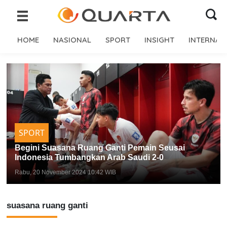
HOME
NASIONAL
SPORT
INSIGHT
INTERNAS
SPORT
Begini Suasana Ruang Ganti Pemain Seusai
Indonesia Tumbangkan Arab Saudi 2-0
Rabu, 20 November 2024 10:42 WIB
suasana ruang ganti