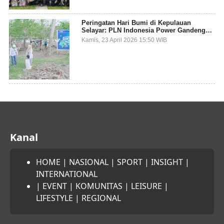
Peringatan Hari Bumi di Kepulauan
Selayar: PLN Indonesia Power Gandeng
Pemda dan Komunitas, Giatkan Restorasi
Kamis, 23 April 2026 15:50 WIB
Mangrove
Kanal
HOME
|
NASIONAL
|
SPORT
|
INSIGHT
|
INTERNATIONAL
|
EVENT
|
KOMUNITAS
|
LEISURE
|
LIFESTYLE
|
REGIONAL