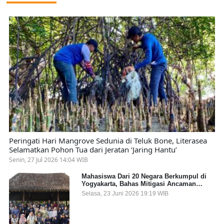
Peringati Hari Mangrove Sedunia di Teluk Bone, Literasea
Selamatkan Pohon Tua dari Jeratan ‘Jaring Hantu’
Senin, 27 Jul 2026 14:04 WIB
Mahasiswa Dari 20 Negara Berkumpul di
Yogyakarta, Bahas Mitigasi Ancaman
Kesehatan Global
Selasa, 23 Juni 2026 19:19 WIB