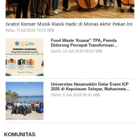
Gratis! Konser Musik Klasik Hadir di Monas Akhir Pekan Ini
Rabu, 15 Jul 2026 10:55 WIB
Food Waste ‘Kuasai” TPA, Pemda
Didorong Percepat Transformasi
Pengelolaan Sampah Organik dari Sumber
Senin, 13 Juli 2026 09:05 WIB
Universitas Hasanuddin Gelar Event ICP
2026 di Kepulauan Selayar, Mahasiswa
dari 27 Negara Jadi Partisipan
Senin, 6 Juli 2026 06:41 WIB
KOMUNITAS