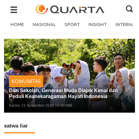
HOME
NASIONAL
SPORT
INSIGHT
INTERNAS
KOMUNITAS
Dari Sekolah, Generasi Muda Diajak Kenal dan
Peduli Keanekaragaman Hayati Indonesia
Kamis, 21 November 2024 15:40 WIB
satwa liar