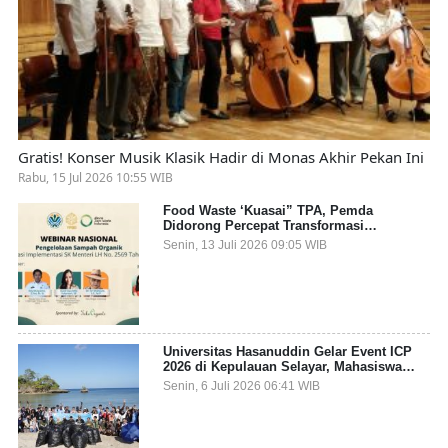
Gratis! Konser Musik Klasik Hadir di Monas Akhir Pekan Ini
Rabu, 15 Jul 2026 10:55 WIB
Food Waste ‘Kuasai” TPA, Pemda
Didorong Percepat Transformasi
Pengelolaan Sampah Organik dari Sumber
Senin, 13 Juli 2026 09:05 WIB
Universitas Hasanuddin Gelar Event ICP
2026 di Kepulauan Selayar, Mahasiswa
dari 27 Negara Jadi Partisipan
Senin, 6 Juli 2026 06:41 WIB