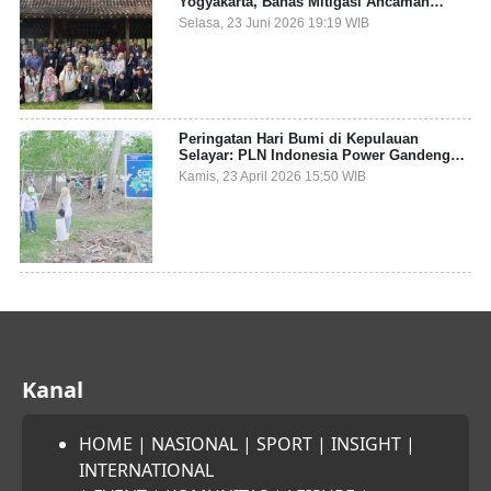
Yogyakarta, Bahas Mitigasi Ancaman
Kesehatan Global
Selasa, 23 Juni 2026 19:19 WIB
Peringatan Hari Bumi di Kepulauan
Selayar: PLN Indonesia Power Gandeng
Pemda dan Komunitas, Giatkan Restorasi
Kamis, 23 April 2026 15:50 WIB
Mangrove
Kanal
HOME
|
NASIONAL
|
SPORT
|
INSIGHT
|
INTERNATIONAL