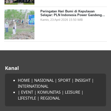
Peringatan Hari Bumi di Kepulauan
Selayar: PLN Indonesia Power Gandeng
Pemda dan Komunitas, Giatkan Restorasi
Kamis, 23 April 2026 15:50 WIB
Mangrove
Kanal
HOME
|
NASIONAL
|
SPORT
|
INSIGHT
|
INTERNATIONAL
|
EVENT
|
KOMUNITAS
|
LEISURE
|
LIFESTYLE
|
REGIONAL