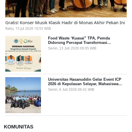
Gratis! Konser Musik Klasik Hadir di Monas Akhir Pekan Ini
Rabu, 15 Jul 2026 10:55 WIB
Food Waste ‘Kuasai” TPA, Pemda
Didorong Percepat Transformasi
Pengelolaan Sampah Organik dari Sumber
Senin, 13 Juli 2026 09:05 WIB
Universitas Hasanuddin Gelar Event ICP
2026 di Kepulauan Selayar, Mahasiswa
dari 27 Negara Jadi Partisipan
Senin, 6 Juli 2026 06:41 WIB
KOMUNITAS