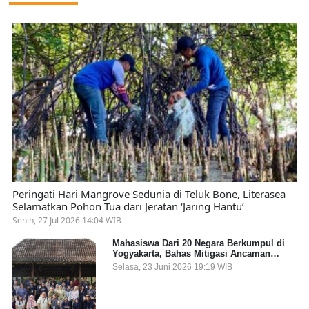
Peringati Hari Mangrove Sedunia di Teluk Bone, Literasea
Selamatkan Pohon Tua dari Jeratan ‘Jaring Hantu’
Senin, 27 Jul 2026 14:04 WIB
Mahasiswa Dari 20 Negara Berkumpul di
Yogyakarta, Bahas Mitigasi Ancaman
Kesehatan Global
Selasa, 23 Juni 2026 19:19 WIB