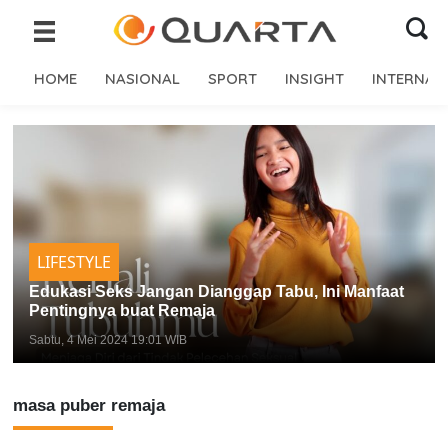
HOME
NASIONAL
SPORT
INSIGHT
INTERNAS
LIFESTYLE
Edukasi Seks Jangan Dianggap Tabu, Ini Manfaat
Pentingnya buat Remaja
Sabtu, 4 Mei 2024 19:01 WIB
masa puber remaja