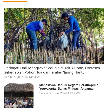
Peringati Hari Mangrove Sedunia di Teluk Bone, Literasea
Selamatkan Pohon Tua dari Jeratan ‘Jaring Hantu’
Senin, 27 Jul 2026 14:04 WIB
Mahasiswa Dari 20 Negara Berkumpul di
Yogyakarta, Bahas Mitigasi Ancaman
Kesehatan Global
Selasa, 23 Juni 2026 19:19 WIB