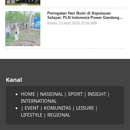
Peringatan Hari Bumi di Kepulauan
Selayar: PLN Indonesia Power Gandeng
Pemda dan Komunitas, Giatkan Restorasi
Kamis, 23 April 2026 15:50 WIB
Mangrove
Kanal
HOME
|
NASIONAL
|
SPORT
|
INSIGHT
|
INTERNATIONAL
|
EVENT
|
KOMUNITAS
|
LEISURE
|
LIFESTYLE
|
REGIONAL