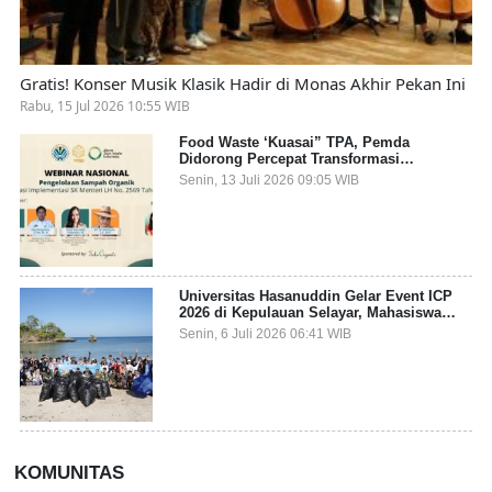
Gratis! Konser Musik Klasik Hadir di Monas Akhir Pekan Ini
Rabu, 15 Jul 2026 10:55 WIB
Food Waste ‘Kuasai” TPA, Pemda
Didorong Percepat Transformasi
Pengelolaan Sampah Organik dari Sumber
Senin, 13 Juli 2026 09:05 WIB
Universitas Hasanuddin Gelar Event ICP
2026 di Kepulauan Selayar, Mahasiswa
dari 27 Negara Jadi Partisipan
Senin, 6 Juli 2026 06:41 WIB
KOMUNITAS