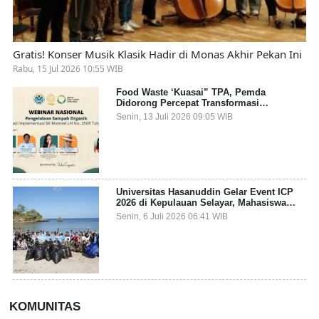
Gratis! Konser Musik Klasik Hadir di Monas Akhir Pekan Ini
Rabu, 15 Jul 2026 10:55 WIB
Food Waste ‘Kuasai” TPA, Pemda
Didorong Percepat Transformasi
Pengelolaan Sampah Organik dari Sumber
Senin, 13 Juli 2026 09:05 WIB
Universitas Hasanuddin Gelar Event ICP
2026 di Kepulauan Selayar, Mahasiswa
dari 27 Negara Jadi Partisipan
Senin, 6 Juli 2026 06:41 WIB
KOMUNITAS