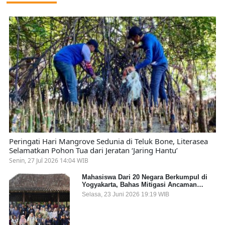
Peringati Hari Mangrove Sedunia di Teluk Bone, Literasea
Selamatkan Pohon Tua dari Jeratan ‘Jaring Hantu’
Senin, 27 Jul 2026 14:04 WIB
Mahasiswa Dari 20 Negara Berkumpul di
Yogyakarta, Bahas Mitigasi Ancaman
Kesehatan Global
Selasa, 23 Juni 2026 19:19 WIB