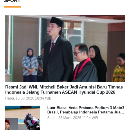
SPORT
Resmi Jadi WNI, Mitchell Baker Jadi Amunisi Baru Timnas
Indonesia Jelang Turnamen ASEAN Hyundai Cup 2026
Rabu, 15 Jul 2026 18:34 WIB
Luar Biasa! Veda Pratama Podium 3 Moto3
Brasil, Pembalap Indonesia Pertama Juara
Grand Prix
Senin, 23 Maret 2026 11:14 WIB