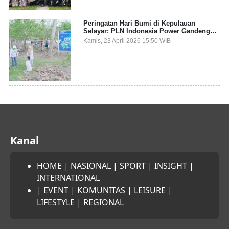
Peringatan Hari Bumi di Kepulauan
Selayar: PLN Indonesia Power Gandeng
Pemda dan Komunitas, Giatkan Restorasi
Kamis, 23 April 2026 15:50 WIB
Mangrove
Kanal
HOME
|
NASIONAL
|
SPORT
|
INSIGHT
|
INTERNATIONAL
|
EVENT
|
KOMUNITAS
|
LEISURE
|
LIFESTYLE
|
REGIONAL