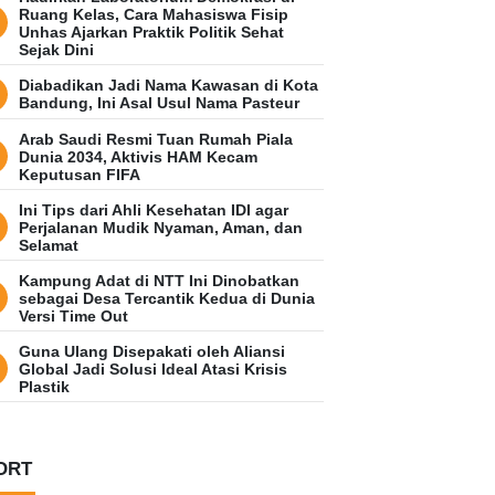
Ruang Kelas, Cara Mahasiswa Fisip
Unhas Ajarkan Praktik Politik Sehat
Sejak Dini
Diabadikan Jadi Nama Kawasan di Kota
Bandung, Ini Asal Usul Nama Pasteur
Arab Saudi Resmi Tuan Rumah Piala
Dunia 2034, Aktivis HAM Kecam
Keputusan FIFA
Ini Tips dari Ahli Kesehatan IDI agar
Perjalanan Mudik Nyaman, Aman, dan
Selamat
Kampung Adat di NTT Ini Dinobatkan
sebagai Desa Tercantik Kedua di Dunia
Versi Time Out
Guna Ulang Disepakati oleh Aliansi
Global Jadi Solusi Ideal Atasi Krisis
Plastik
ORT