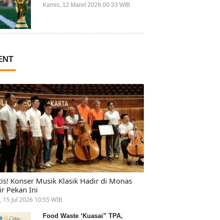
Ikut Piala Dunia 2026
Kamis, 12 Maret 2026 00:33 WIB
ENT
tis! Konser Musik Klasik Hadir di Monas
ir Pekan Ini
, 15 Jul 2026 10:55 WIB
Food Waste ‘Kuasai” TPA,