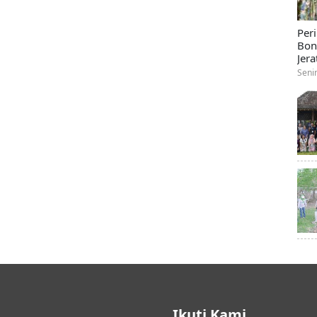
Per
Bon
Jera
Seni
Ikuti Kami