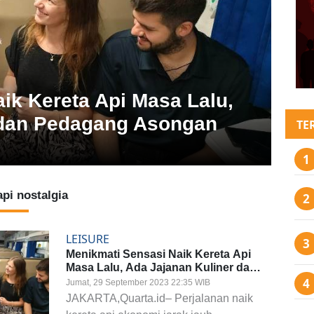
ik Kereta Api Masa Lalu,
 dan Pedagang Asongan
TE
api nostalgia
LEISURE
Menikmati Sensasi Naik Kereta Api
Masa Lalu, Ada Jajanan Kuliner dan
Pedagang Asongan
Jumat, 29 September 2023 22:35 WIB
JAKARTA,Quarta.id– Perjalanan naik