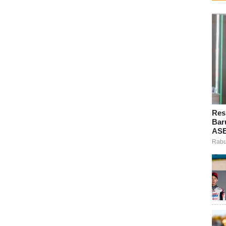
Res
Bar
ASE
Rabu