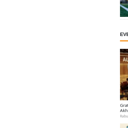
EV
Gra
Akh
Rabu