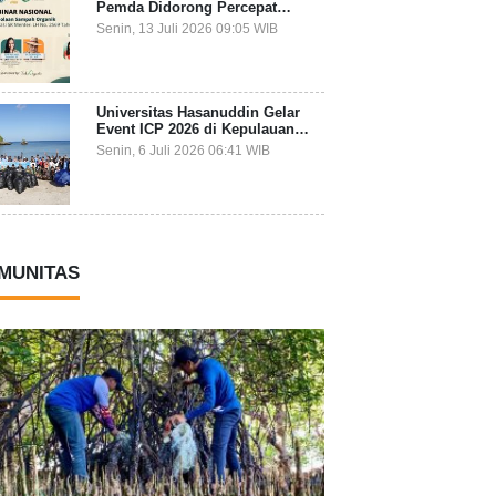
Pemda Didorong Percepat
Transformasi Pengelolaan
Senin, 13 Juli 2026 09:05 WIB
Sampah Organik dari Sumber
Universitas Hasanuddin Gelar
Event ICP 2026 di Kepulauan
Selayar, Mahasiswa dari 27
Senin, 6 Juli 2026 06:41 WIB
Negara Jadi Partisipan
MUNITAS