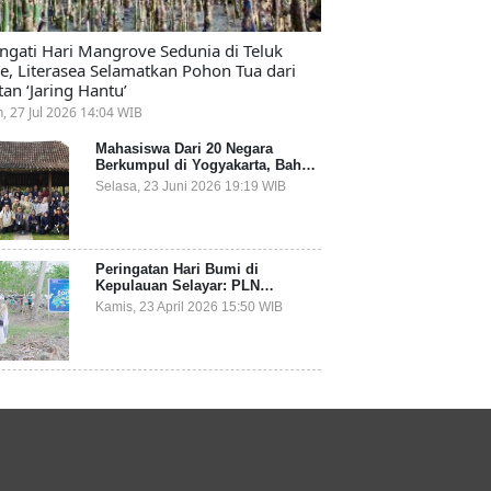
ingati Hari Mangrove Sedunia di Teluk
e, Literasea Selamatkan Pohon Tua dari
tan ‘Jaring Hantu’
n, 27 Jul 2026 14:04 WIB
Mahasiswa Dari 20 Negara
Berkumpul di Yogyakarta, Bahas
Mitigasi Ancaman Kesehatan
Selasa, 23 Juni 2026 19:19 WIB
Global
Peringatan Hari Bumi di
Kepulauan Selayar: PLN
Indonesia Power Gandeng
Kamis, 23 April 2026 15:50 WIB
Pemda dan Komunitas, Giatkan
Restorasi Mangrove