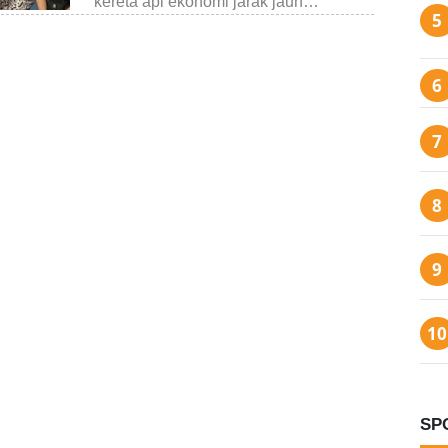
kereta api ekonomi jarak jauh…
SP