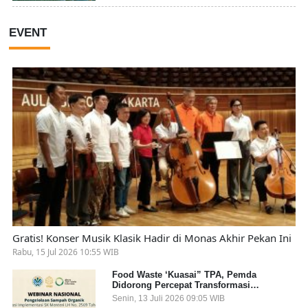
EVENT
Gratis! Konser Musik Klasik Hadir di Monas Akhir Pekan Ini
Rabu, 15 Jul 2026 10:55 WIB
Food Waste ‘Kuasai” TPA, Pemda
Didorong Percepat Transformasi
Pengelolaan Sampah Organik dari Sumber
Senin, 13 Juli 2026 09:05 WIB