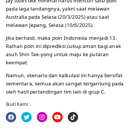
Jay Idzes dkk minimal harus mencuri satu poin
pada laga tandangnya, yakni saat melawan
Australia pada Selasa (20/3/2025) atau saat
melawan Jepang, Selasa (10/6/2025).
Jika berhasil, maka poin Indonesia menjadi 13.
Raihan poin ini diprediksi cukup aman bagi anak
asuh Shin Tae-yong untuk maju ke putaran
keempat.
Namun, skenario dan kalkulasi ini hanya bersifat
sementara, semua akan sangat tergantung pada
oleh hasil pertandingan tim lain di grup C.
Ikuti Kami :