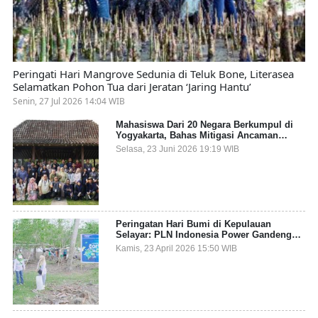
Peringati Hari Mangrove Sedunia di Teluk Bone, Literasea
Selamatkan Pohon Tua dari Jeratan ‘Jaring Hantu’
Senin, 27 Jul 2026 14:04 WIB
Mahasiswa Dari 20 Negara Berkumpul di
Yogyakarta, Bahas Mitigasi Ancaman
Kesehatan Global
Selasa, 23 Juni 2026 19:19 WIB
Peringatan Hari Bumi di Kepulauan
Selayar: PLN Indonesia Power Gandeng
Pemda dan Komunitas, Giatkan Restorasi
Kamis, 23 April 2026 15:50 WIB
Mangrove