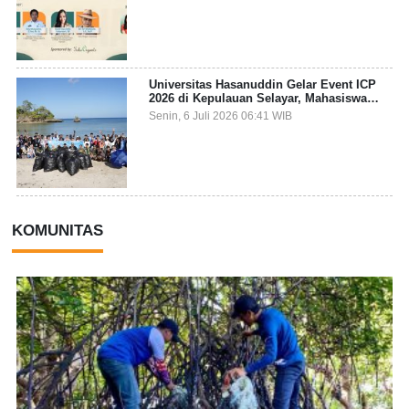
Universitas Hasanuddin Gelar Event ICP
2026 di Kepulauan Selayar, Mahasiswa
dari 27 Negara Jadi Partisipan
Senin, 6 Juli 2026 06:41 WIB
KOMUNITAS