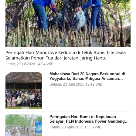
Peringati Hari Mangrove Sedunia di Teluk Bone, Literasea
Selamatkan Pohon Tua dari Jeratan ‘Jaring Hantu’
Senin, 27 Jul 2026 14:04 WIB
Mahasiswa Dari 20 Negara Berkumpul di
Yogyakarta, Bahas Mitigasi Ancaman
Kesehatan Global
Selasa, 23 Juni 2026 19:19 WIB
Peringatan Hari Bumi di Kepulauan
Selayar: PLN Indonesia Power Gandeng
Pemda dan Komunitas, Giatkan Restorasi
Kamis, 23 April 2026 15:50 WIB
Mangrove