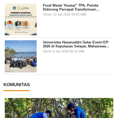
Food Waste ‘Kuasai” TPA, Pemda
Didorong Percepat Transformasi
Pengelolaan Sampah Organik dari Sumber
Senin, 13 Juli 2026 09:05 WIB
Universitas Hasanuddin Gelar Event ICP
2026 di Kepulauan Selayar, Mahasiswa
dari 27 Negara Jadi Partisipan
Senin, 6 Juli 2026 06:41 WIB
KOMUNITAS