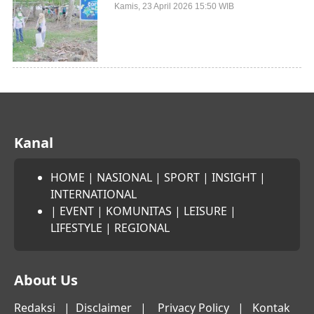
Pemda dan Komunitas, Giatkan Restorasi
Kamis, 23 April 2026 15:50 WIB
Mangrove
Kanal
HOME
|
NASIONAL
|
SPORT
|
INSIGHT
|
INTERNATIONAL
|
EVENT
|
KOMUNITAS
|
LEISURE
|
LIFESTYLE
|
REGIONAL
About Us
Redaksi
|
Disclaimer
|
Privacy Policy
|
Kontak