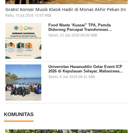
Gratis! Konser Musik Klasik Hadir di Monas Akhir Pekan Ini
Rabu, 15 Jul 2026 10:55 WIB
Food Waste ‘Kuasai” TPA, Pemda
Didorong Percepat Transformasi
Pengelolaan Sampah Organik dari Sumber
Senin, 13 Juli 2026 09:05 WIB
Universitas Hasanuddin Gelar Event ICP
2026 di Kepulauan Selayar, Mahasiswa
dari 27 Negara Jadi Partisipan
Senin, 6 Juli 2026 06:41 WIB
KOMUNITAS