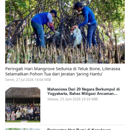
Peringati Hari Mangrove Sedunia di Teluk Bone, Literasea
Selamatkan Pohon Tua dari Jeratan ‘Jaring Hantu’
Senin, 27 Jul 2026 14:04 WIB
Mahasiswa Dari 20 Negara Berkumpul di
Yogyakarta, Bahas Mitigasi Ancaman
Kesehatan Global
Selasa, 23 Juni 2026 19:19 WIB