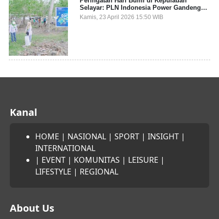
Peringatan Hari Bumi di Kepulauan
Selayar: PLN Indonesia Power Gandeng
Pemda dan Komunitas, Giatkan Restorasi
Kamis, 23 April 2026 15:50 WIB
Mangrove
Kanal
HOME
|
NASIONAL
|
SPORT
|
INSIGHT
|
INTERNATIONAL
|
EVENT
|
KOMUNITAS
|
LEISURE
|
LIFESTYLE
|
REGIONAL
About Us