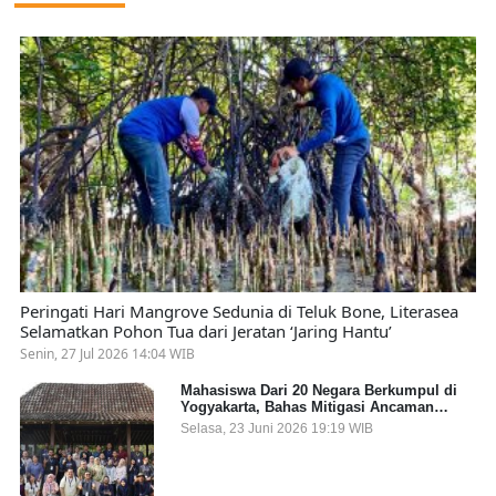
Peringati Hari Mangrove Sedunia di Teluk Bone, Literasea
Selamatkan Pohon Tua dari Jeratan ‘Jaring Hantu’
Senin, 27 Jul 2026 14:04 WIB
Mahasiswa Dari 20 Negara Berkumpul di
Yogyakarta, Bahas Mitigasi Ancaman
Kesehatan Global
Selasa, 23 Juni 2026 19:19 WIB