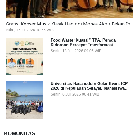
Gratis! Konser Musik Klasik Hadir di Monas Akhir Pekan Ini
Rabu, 15 Jul 2026 10:55 WIB
Food Waste ‘Kuasai” TPA, Pemda
Didorong Percepat Transformasi
Pengelolaan Sampah Organik dari Sumber
Senin, 13 Juli 2026 09:05 WIB
Universitas Hasanuddin Gelar Event ICP
2026 di Kepulauan Selayar, Mahasiswa
dari 27 Negara Jadi Partisipan
Senin, 6 Juli 2026 06:41 WIB
KOMUNITAS