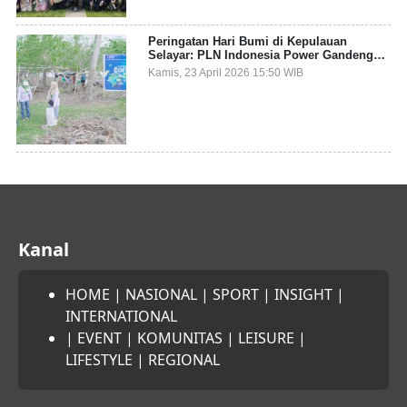
Peringatan Hari Bumi di Kepulauan
Selayar: PLN Indonesia Power Gandeng
Pemda dan Komunitas, Giatkan Restorasi
Kamis, 23 April 2026 15:50 WIB
Mangrove
Kanal
HOME
|
NASIONAL
|
SPORT
|
INSIGHT
|
INTERNATIONAL
|
EVENT
|
KOMUNITAS
|
LEISURE
|
LIFESTYLE
|
REGIONAL