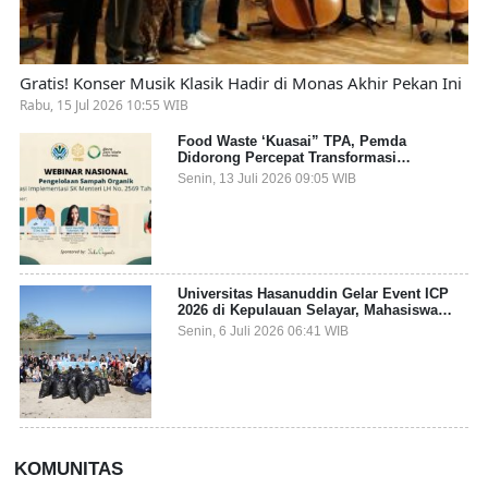
Gratis! Konser Musik Klasik Hadir di Monas Akhir Pekan Ini
Rabu, 15 Jul 2026 10:55 WIB
Food Waste ‘Kuasai” TPA, Pemda
Didorong Percepat Transformasi
Pengelolaan Sampah Organik dari Sumber
Senin, 13 Juli 2026 09:05 WIB
Universitas Hasanuddin Gelar Event ICP
2026 di Kepulauan Selayar, Mahasiswa
dari 27 Negara Jadi Partisipan
Senin, 6 Juli 2026 06:41 WIB
KOMUNITAS