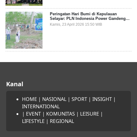
Peringatan Hari Bumi di Kepulauan
Selayar: PLN Indonesia Power Gandeng
Pemda dan Komunitas, Giatkan Restorasi
Kamis, 23 April 2026 15:50 WIB
Mangrove
Kanal
HOME
|
NASIONAL
|
SPORT
|
INSIGHT
|
INTERNATIONAL
|
EVENT
|
KOMUNITAS
|
LEISURE
|
LIFESTYLE
|
REGIONAL