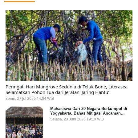
Peringati Hari Mangrove Sedunia di Teluk Bone, Literasea
Selamatkan Pohon Tua dari Jeratan ‘Jaring Hantu’
Senin, 27 Jul 2026 14:04 WIB
Mahasiswa Dari 20 Negara Berkumpul di
Yogyakarta, Bahas Mitigasi Ancaman
Kesehatan Global
Selasa, 23 Juni 2026 19:19 WIB