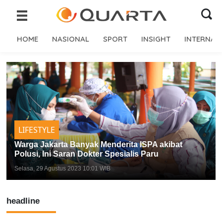
HOME
NASIONAL
SPORT
INSIGHT
INTERNAS
LIFESTYLE
Warga Jakarta Banyak Menderita ISPA akibat
Polusi, Ini Saran Dokter Spesialis Paru
Selasa, 29 Agustus 2023 10:01 WIB
headline