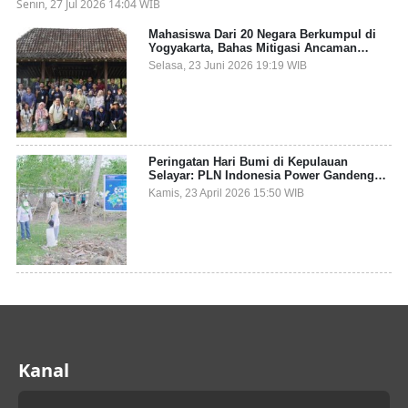
Senin, 27 Jul 2026 14:04 WIB
Mahasiswa Dari 20 Negara Berkumpul di
Yogyakarta, Bahas Mitigasi Ancaman
Kesehatan Global
Selasa, 23 Juni 2026 19:19 WIB
Peringatan Hari Bumi di Kepulauan
Selayar: PLN Indonesia Power Gandeng
Pemda dan Komunitas, Giatkan Restorasi
Kamis, 23 April 2026 15:50 WIB
Mangrove
Kanal