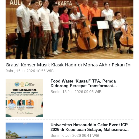
Gratis! Konser Musik Klasik Hadir di Monas Akhir Pekan Ini
Rabu, 15 Jul 2026 10:55 WIB
Food Waste ‘Kuasai” TPA, Pemda
Didorong Percepat Transformasi
Pengelolaan Sampah Organik dari Sumber
Senin, 13 Juli 2026 09:05 WIB
Universitas Hasanuddin Gelar Event ICP
2026 di Kepulauan Selayar, Mahasiswa
dari 27 Negara Jadi Partisipan
Senin, 6 Juli 2026 06:41 WIB