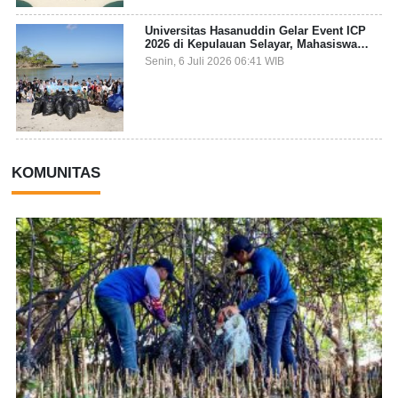
Universitas Hasanuddin Gelar Event ICP
2026 di Kepulauan Selayar, Mahasiswa
dari 27 Negara Jadi Partisipan
Senin, 6 Juli 2026 06:41 WIB
KOMUNITAS