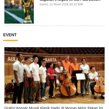
2026
Kamis, 12 Maret 2026 00:33 WIB
EVENT
Gratis! Konser Musik Klasik Hadir di Monas Akhir Pekan Ini