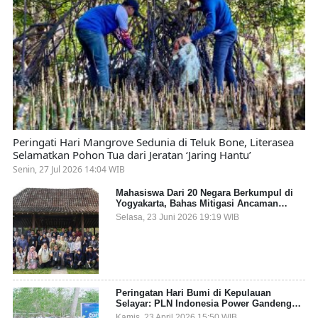
Peringati Hari Mangrove Sedunia di Teluk Bone, Literasea
Selamatkan Pohon Tua dari Jeratan ‘Jaring Hantu’
Senin, 27 Jul 2026 14:04 WIB
Mahasiswa Dari 20 Negara Berkumpul di
Yogyakarta, Bahas Mitigasi Ancaman
Kesehatan Global
Selasa, 23 Juni 2026 19:19 WIB
Peringatan Hari Bumi di Kepulauan
Selayar: PLN Indonesia Power Gandeng
Pemda dan Komunitas, Giatkan Restorasi
Kamis, 23 April 2026 15:50 WIB