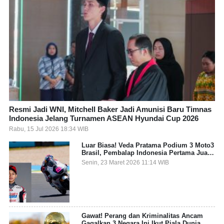
Resmi Jadi WNI, Mitchell Baker Jadi Amunisi Baru Timnas
Indonesia Jelang Turnamen ASEAN Hyundai Cup 2026
Rabu, 15 Jul 2026 18:34 WIB
Luar Biasa! Veda Pratama Podium 3 Moto3
Brasil, Pembalap Indonesia Pertama Juara
Grand Prix
Senin, 23 Maret 2026 11:14 WIB
Gawat! Perang dan Kriminalitas Ancam
Gagalkan 3 Negara Ini Ikut Piala Dunia