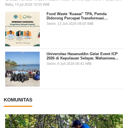
Rabu, 15 Jul 2026 10:55 WIB
Food Waste ‘Kuasai” TPA, Pemda
Didorong Percepat Transformasi
Pengelolaan Sampah Organik dari Sumber
Senin, 13 Juli 2026 09:05 WIB
Universitas Hasanuddin Gelar Event ICP
2026 di Kepulauan Selayar, Mahasiswa
dari 27 Negara Jadi Partisipan
Senin, 6 Juli 2026 06:41 WIB
KOMUNITAS